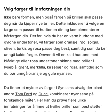
Velg farger til innfatningen din
Ikke bare formen, men også fargen på brillen skal passe
deg når du kjøper nye briller. Dette inkluderer å velge en
farge som passer til hudtonen din og komplementerer
hårfargen din. Derfor, hvis du har en varm hudtone med
gyldne undertoner, vil farger som oransje, rød, solgul,
oliven, turkis og rosa passe deg best, samtidig som du bør
unngå kalde farger. Omvendt vil en kald hudtone med
blåaktige eller rosa undertoner skinne med briller i
lyseblå, grønt, mørklilla, kirsebær og rosa, samtidig som
du bør unngå oransje og gule nyanser.
Du finner et mylder av farger i Synsams utvalg der blant
andre
Tom Ford
og
Gucci
kombinerer nyansene på
forskjellige måter. Her kan du prøve flere ulike
innfatninger for å finne ut hvilke briller som best støtter