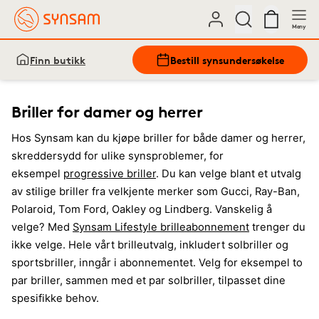
Meny
Finn butikk
Bestill synsundersøkelse
Briller for damer og herrer
Hos Synsam kan du kjøpe briller for både damer og herrer,
skreddersydd for ulike synsproblemer, for
eksempel
progressive briller
. Du kan velge blant et utvalg
av stilige briller fra velkjente merker som Gucci, Ray-Ban,
Polaroid, Tom Ford, Oakley og Lindberg. Vanskelig å
velge? Med
Synsam Lifestyle brilleabonnement
trenger du
ikke velge. Hele vårt brilleutvalg, inkludert solbriller og
sportsbriller, inngår i abonnementet. Velg for eksempel to
par briller, sammen med et par solbriller, tilpasset dine
spesifikke behov.