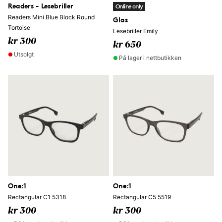
Readers - Lesebriller
Online only
Readers Mini Blue Block Round
Glas
Tortoise
Lesebriller Emily
kr 300
kr 650
Utsolgt
På lager i nettbutikken
One:1
One:1
Rectangular C1 5318
Rectangular C5 5519
kr 300
kr 300