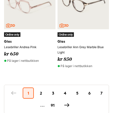
Online only
Online only
Glas
Glas
Lesebriller Andrea Pink
Lesebriller Ann Grey Marble Blue
Light
kr 650
kr 850
På lager i nettbutikken
På lager i nettbutikken
1
2
3
4
5
6
7
...
91