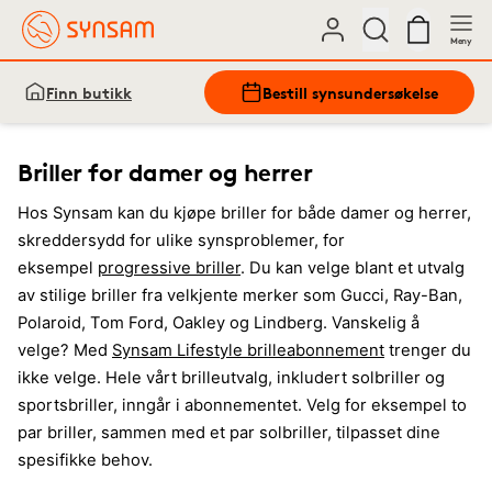
Meny
Finn butikk
Bestill synsundersøkelse
Briller for damer og herrer
Hos Synsam kan du kjøpe briller for både damer og herrer,
skreddersydd for ulike synsproblemer, for
eksempel
progressive briller
. Du kan velge blant et utvalg
av stilige briller fra velkjente merker som Gucci, Ray-Ban,
Polaroid, Tom Ford, Oakley og Lindberg. Vanskelig å
velge? Med
Synsam Lifestyle brilleabonnement
trenger du
ikke velge. Hele vårt brilleutvalg, inkludert solbriller og
sportsbriller, inngår i abonnementet. Velg for eksempel to
par briller, sammen med et par solbriller, tilpasset dine
spesifikke behov.