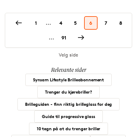
1
...
4
5
6
7
8
...
91
Velg side
Relevante sider
Synsam Lifestyle Brilleabonnement
Trenger du kjørebriller?
Brilleguiden - finn riktig brilleglass for deg
Guide til progressive glass
10 tegn på at du trenger briller