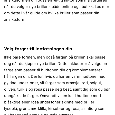
ansiktsformen din også en viktig faktor som må vurderes
når du velger nye briller - både online og i butikk. Les mer
om dette i vår guide om
hvilke briller som passer din
ansiktsform
.
Velg farger til innfatningen din
Ikke bare formen, men også fargen på brillen skal passe
deg når du kjøper nye briller. Dette inkluderer å velge en
farge som passer til hudtonen din og komplementerer
hårfargen din. Derfor, hvis du har en varm hudtone med
gyldne undertoner, vil farger som oransje, rød, solgul,
oliven, turkis og rosa passe deg best, samtidig som du bør
unngå kalde farger. Omvendt vil en kald hudtone med
blåaktige eller rosa undertoner skinne med briller i
lyseblå, grønt, mørklilla, kirsebær og rosa, samtidig som