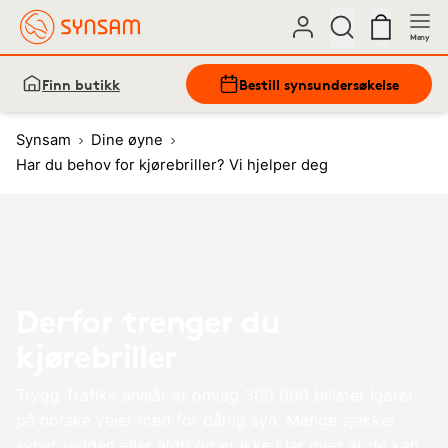
Meny
Finn butikk
Bestill synsundersøkelse
Synsam
Dine øyne
Har du behov for kjørebriller? Vi hjelper deg
Derfor trenger du
kjørebriller
Trygg Trafikk anslår at omlag 300 000 bilister kjører
på norske veier med for dårlig syn. Mange sjekker
synet sjelden eller aldri og er ikke klar over at de kan