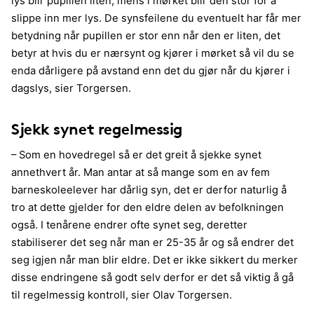
lys blir pupillen liten, mens i mørket blir den stor for å
slippe inn mer lys. De synsfeilene du eventuelt har får mer
betydning når pupillen er stor enn når den er liten, det
betyr at hvis du er nærsynt og kjører i mørket så vil du se
enda dårligere på avstand enn det du gjør når du kjører i
dagslys, sier Torgersen.
Sjekk synet regelmessig
– Som en hovedregel så er det greit å sjekke synet
annethvert år. Man antar at så mange som en av fem
barneskoleelever har dårlig syn, det er derfor naturlig å
tro at dette gjelder for den eldre delen av befolkningen
også. I tenårene endrer ofte synet seg, deretter
stabiliserer det seg når man er 25-35 år og så endrer det
seg igjen når man blir eldre. Det er ikke sikkert du merker
disse endringene så godt selv derfor er det så viktig å gå
til regelmessig kontroll, sier Olav Torgersen.