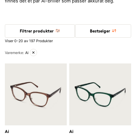
finnes det et par Ai-briller som passer akkurat deg.
Filtrer produkter
Bestselger
Viser 0-20 av 197 Produkter
Aktive filtre
Varemerke
:
Ai
Ai
Ai