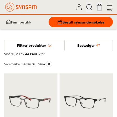
Meny
Finn butikk
Bestill synsundersøkelse
Filtrer produkter
Bestselger
Viser 0-20 av 44 Produkter
Aktive filtre
Varemerke
:
Ferrari Scuderia