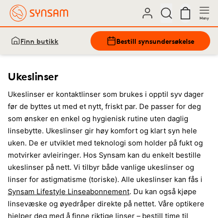
Meny
Finn butikk
Bestill synsundersøkelse
Ukeslinser
Ukeslinser er kontaktlinser som brukes i opptil syv dager
før de byttes ut med et nytt, friskt par. De passer for deg
som ønsker en enkel og hygienisk rutine uten daglig
linsebytte. Ukeslinser gir høy komfort og klart syn hele
uken. De er utviklet med teknologi som holder på fukt og
motvirker avleiringer. Hos Synsam kan du enkelt bestille
ukeslinser på nett. Vi tilbyr både vanlige ukeslinser og
linser for astigmatisme (toriske). Alle ukeslinser kan fås i
Synsam Lifestyle Linseabonnement
. Du kan også kjøpe
linsevæske og øyedråper direkte på nettet. Våre optikere
hjelper deg med å finne riktige linser –
bestill time til