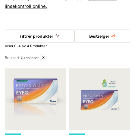
linsekontroll online.
Filtrer produkter
Bestselger
Viser 0-4 av 4 Produkter
Aktive filtre
Brukstid
:
Ukeslinser