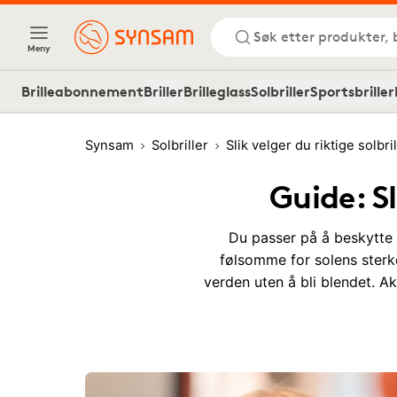
Søk etter produkter, 
Meny
Brilleabonnement
Briller
Brilleglass
Solbriller
Sportsbriller
Synsam
Solbriller
Slik velger du riktige solbril
Guide: Sl
Du passer på å beskytte
følsomme for solens sterke
verden uten å bli blendet. Ak