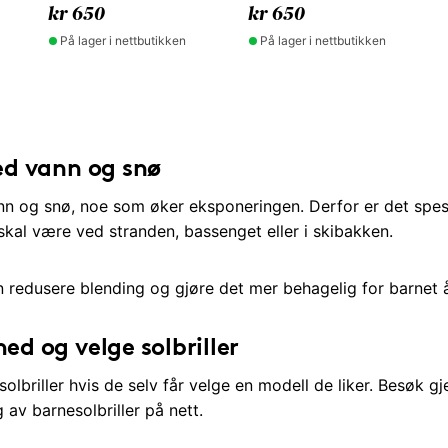
kr 650
kr 650
På lager i nettbutikken
På lager i nettbutikken
ed vann og snø
nn og snø, noe som øker eksponeringen. Derfor er det spesiel
kal være ved stranden, bassenget eller i skibakken.
n redusere blending og gjøre det mer behagelig for barnet å 
d og velge solbriller
e solbriller hvis de selv får velge en modell de liker. Besøk 
g av barnesolbriller på nett.