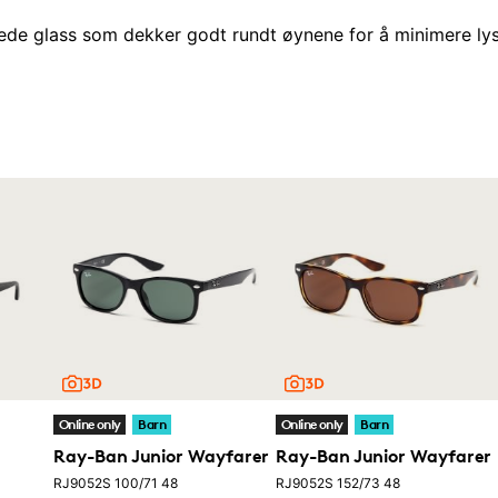
uede glass som dekker godt rundt øynene for å minimere lysi
Online only
Barn
Online only
Barn
Ray-Ban Junior Wayfarer
Ray-Ban Junior Wayfarer
RJ9052S 100/71 48
RJ9052S 152/73 48