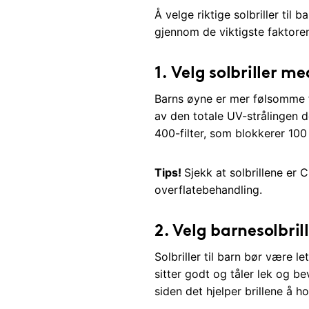
Å velge riktige solbriller til
gjennom de viktigste faktorene
1.
Velg solbriller m
Barns øyne er mer følsomme fo
av den totale UV-strålingen de
400-filter, som blokkerer 100
Tips!
Sjekk at solbrillene er 
overflatebehandling.
2.
Velg barnesolbril
Solbriller til barn bør være l
sitter godt og tåler lek og b
siden det hjelper brillene å h