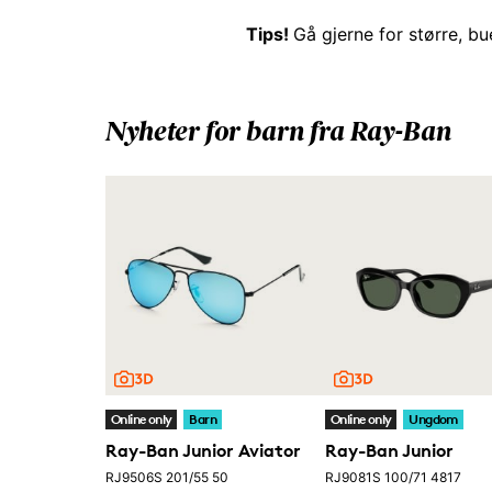
Tips!
Gå gjerne for større, b
Nyheter for barn fra Ray-Ban
Online only
Barn
Online only
Ungdom
Ray-Ban Junior Aviator
Ray-Ban Junior
RJ9506S 201/55 50
RJ9081S 100/71 4817