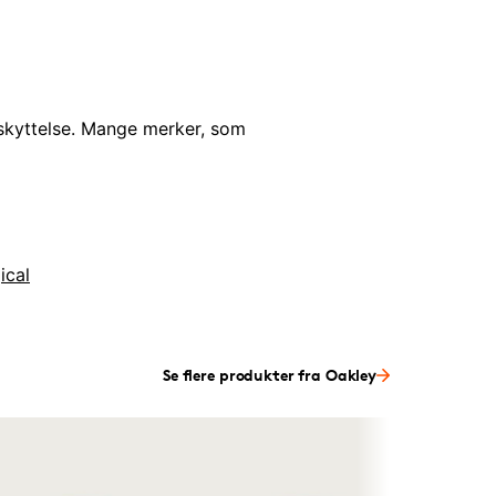
eskyttelse. Mange merker, som
ical
Se flere produkter fra Oakley
Online o