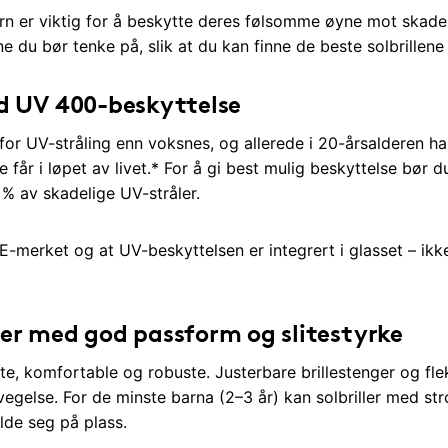
 barn er viktig for å beskytte deres følsomme øyne mot skadel
 du bør tenke på, slik at du kan finne de beste solbrillene t
ed UV 400-beskyttelse
r UV-stråling enn voksnes, og allerede i 20-årsalderen har
 får i løpet av livet.* For å gi best mulig beskyttelse bør 
 % av skadelige UV-stråler.
CE-merket og at UV-beskyttelsen er integrert i glasset – ikk
ler med god passform og slitestyrke
ette, komfortable og robuste. Justerbare brillestenger og fle
evegelse. For de minste barna (2–3 år) kan solbriller med st
olde seg på plass.