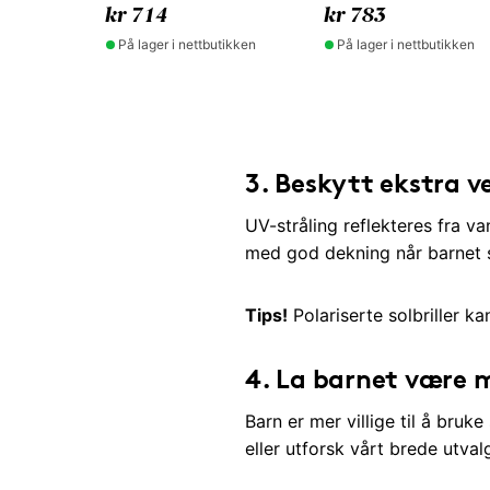
kr 714
kr 783
På lager i nettbutikken
På lager i nettbutikken
3.
Beskytt ekstra v
UV-stråling reflekteres fra va
med god dekning når barnet s
Tips!
Polariserte solbriller ka
4.
La barnet være me
Barn er mer villige til å bruk
eller utforsk vårt brede utval