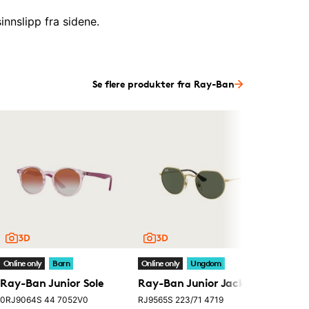
nnslipp fra sidene.
Se flere produkter fra Ray-Ban
Online o
Ray-B
RJ9506S
kr 71
På lag
Online only
Barn
Online only
Ungdom
Ray-Ban Junior Sole
Ray-Ban Junior Jack
0RJ9064S 44 7052V0
RJ9565S 223/71 4719