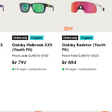
Online only
Ungdom
Online only
Ungdom
XS
Oakley Holbrook XXS
Oakley Resistor (Youth
(Youth Fit)
Fit)
8
Prizm Jade OJ9014-0150
Prizm Field OJ9010-0423
kr 791
kr 884
På lager i nettbutikken
På lager i nettbutikken