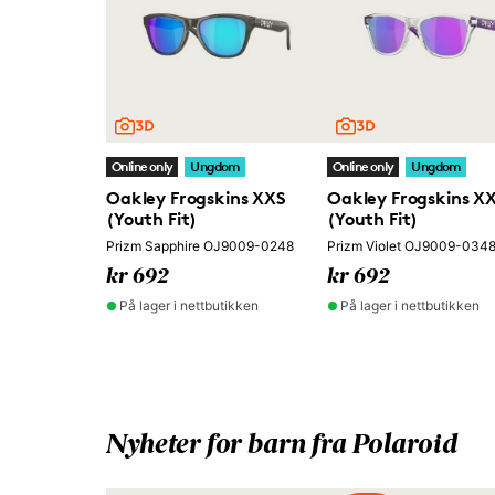
Online only
Ungdom
Online only
Ungdom
Oakley Frogskins XXS
Oakley Frogskins X
(Youth Fit)
(Youth Fit)
Prizm Sapphire OJ9009-0248
Prizm Violet OJ9009-034
kr 692
kr 692
På lager i nettbutikken
På lager i nettbutikken
Nyheter for barn fra Polaroid