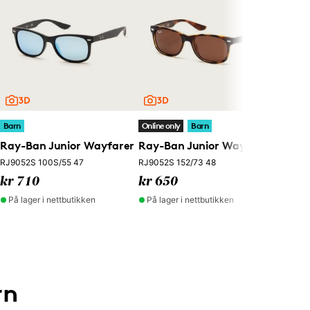
Barn
Polaro
PLD 802
kr 41
På lag
Barn
Online only
Barn
Ray-Ban Junior Wayfarer
Ray-Ban Junior Wayfarer
RJ9052S 100S/55 47
RJ9052S 152/73 48
kr 710
kr 650
På lager i nettbutikken
På lager i nettbutikken
rn