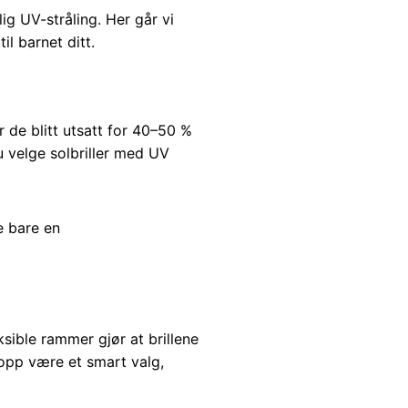
ig UV-stråling. Her går vi
il barnet ditt.
 de blitt utsatt for 40–50 %
du velge solbriller med UV
e bare en
ksible rammer gjør at brillene
ropp være et smart valg,