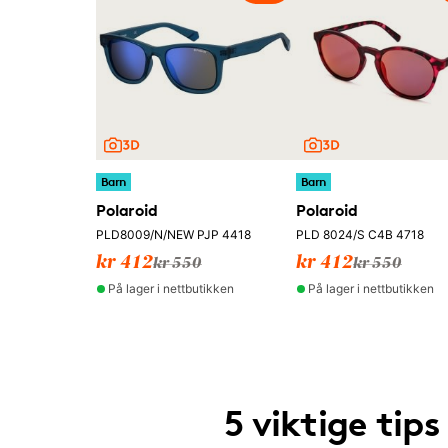
Barn
Barn
Polaroid
Polaroid
PLD8009/N/NEW PJP 4418
PLD 8024/S C4B 4718
kr 412
kr 412
kr 550
kr 550
På lager i nettbutikken
På lager i nettbutikken
5 viktige tips