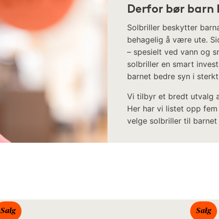
Derfor bør barn b
Solbriller beskytter bar
behagelig å være ute. Si
– spesielt ved vann og sn
solbriller en smart inves
barnet bedre syn i sterk
Vi tilbyr et bredt utvalg 
Her har vi listet opp fem
velge solbriller til barnet 
Salg
Salg