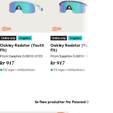
Oakle
Fit)
Prizm G
kr 77
På lag
Online only
Ungdom
Online only
Ungdom
Oakley Resistor (Youth
Oakley Resistor (Youth
Fit)
Fit)
Prizm Sapphire OJ9010-0723
Prizm Sapphire OJ9010-1623
kr 917
kr 917
På lager i nettbutikken
På lager i nettbutikken
Se flere produkter fra Polaroid