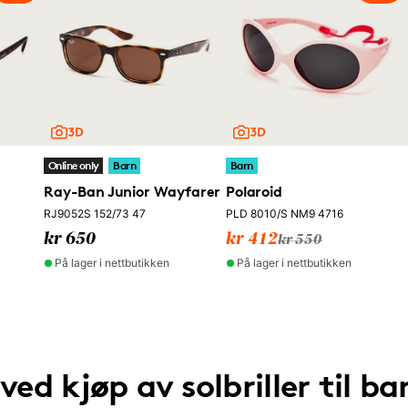
Online only
Barn
Barn
Ray-Ban Junior Wayfarer
Polaroid
RJ9052S 152/73 47
PLD 8010/S NM9 4716
kr 650
kr 412
kr 550
På lager i nettbutikken
På lager i nettbutikken
 ved kjøp av solbriller til ba