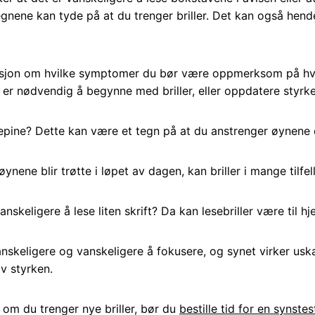
gnene kan tyde på at du trenger briller. Det kan også hende 
asjon om hvilke symptomer du bør være oppmerksom på hvi
 er nødvendig å begynne med briller, eller oppdatere styrke
pine? Dette kan være et tegn på at du anstrenger øynene og
nene blir trøtte i løpet av dagen, kan briller i mange tilfell
anskeligere å lese liten skrift? Da kan lesebriller være til hje
vanskeligere og vanskeligere å fokusere, og synet virker us
av styrken.
å om du trenger nye briller, bør du
bestille tid for en synstes