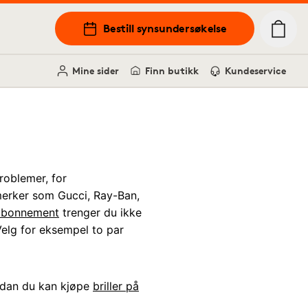
Bestill synsundersøkelse
Mine sider
Finn butikk
Kundeservice
roblemer, for
e merker som Gucci, Ray-Ban,
eabonnement
trenger du ikke
 Velg for eksempel to par
ordan du kan kjøpe
briller på