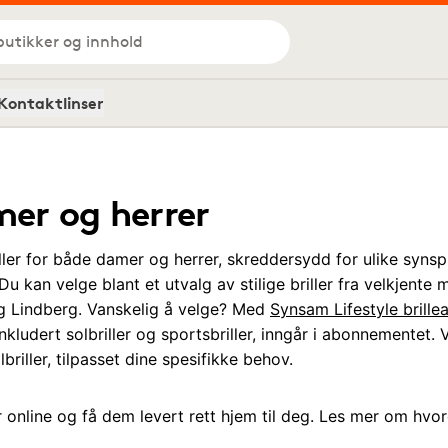
butikker og innhold
Kontaktlinser
amer og herrer
ler for både damer og herrer, skreddersydd for ulike synsp
 Du kan velge blant et utvalg av stilige briller fra velkjent
g Lindberg. Vanskelig å velge? Med
Synsam Lifestyle brill
 inkludert solbriller og sportsbriller, inngår i abonnementet.
briller, tilpasset dine spesifikke behov.
er online og få dem levert rett hjem til deg. Les mer om hv