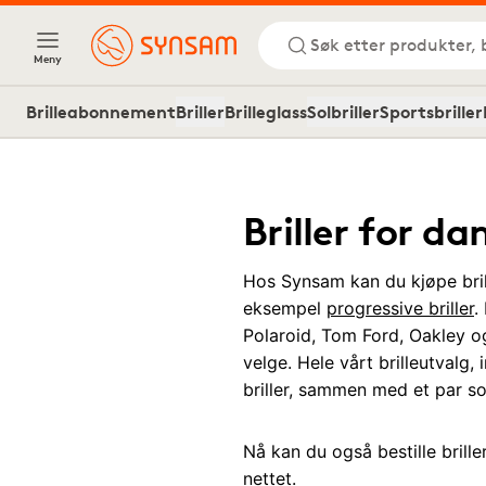
Søk etter produkter, 
Meny
Brilleabonnement
Briller
Brilleglass
Solbriller
Sportsbriller
Briller for d
Hos Synsam kan du kjøpe bril
eksempel
progressive briller
.
Polaroid, Tom Ford, Oakley o
velge. Hele vårt brilleutvalg,
briller, sammen med et par sol
Nå kan du også bestille brill
nettet
.