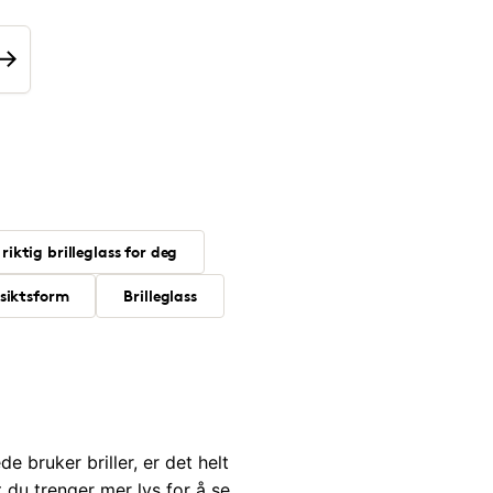
 riktig brilleglass for deg
nsiktsform
Brilleglass
de bruker briller, er det helt
t du trenger mer lys for å se