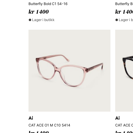
Butterfly Bold C1 54-16
Butterfly 
kr 1400
kr 140
Lager i butikk
Lager i 
Ai
Ai
CAT ACE O1 M C10 5414
CAT ACE O