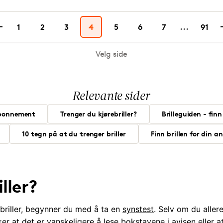
1
2
3
4
5
6
7
...
91
Velg side
Relevante sider
eabonnement
Trenger du kjørebriller?
Brilleguiden - finn
10 tegn på at du trenger briller
Finn brillen for din a
ller?
briller, begynner du med å ta en
synstest
. Selv om du allere
ker at det er vanskeligere å lese bokstavene i avisen eller a