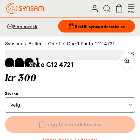
Meny
Finn butikk
Bestill synsundersøkelse
Synsam
Briller
One:1
One:1 Panto C12 4721
Bilde
2
/
2
Image
1
Image
(Current image)
2
One:1 Panto C12 4721
kr 300
Styrke
Legg til i handlekurven
Sendes innen 1-2 ukedager