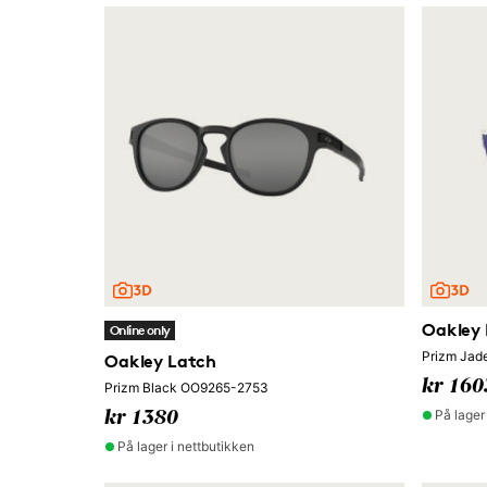
Oakley 
Online only
Prizm Ja
Oakley Latch
kr 160
Prizm Black OO9265-2753
På lager
kr 1380
På lager i nettbutikken