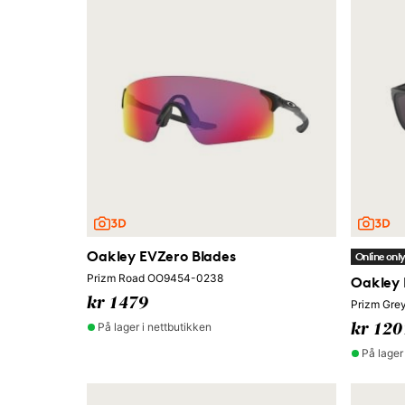
Oakley EVZero Blades
Online onl
Prizm Road OO9454-0238
Oakley 
kr 1479
Prizm Gre
På lager i nettbutikken
kr 120
På lager