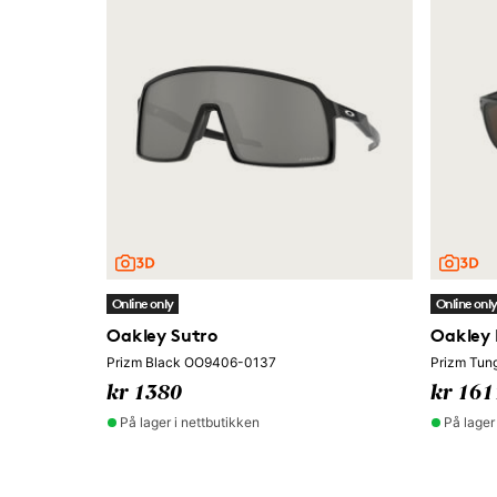
Online only
Online onl
Oakley Sutro
Oakley 
Prizm Black OO9406-0137
Prizm Tun
kr 1380
kr 161
På lager i nettbutikken
På lager