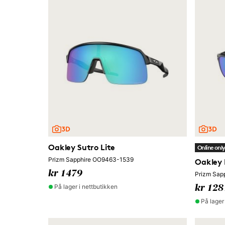
Oakley Sutro Lite
Online onl
Prizm Sapphire OO9463-1539
Oakley 
kr 1479
Prizm Sap
På lager i nettbutikken
kr 128
På lager