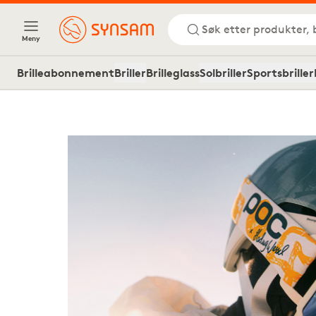
Søk etter produkter, 
Meny
Brilleabonnement
Briller
Brilleglass
Solbriller
Sportsbriller