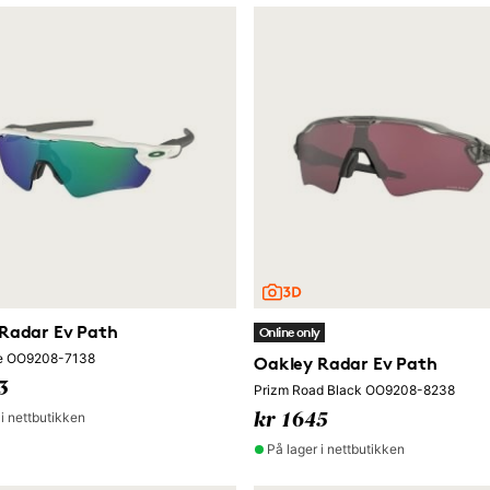
Radar Ev Path
Online only
de OO9208-7138
Oakley Radar Ev Path
3
Prizm Road Black OO9208-8238
 i nettbutikken
kr 1645
På lager i nettbutikken