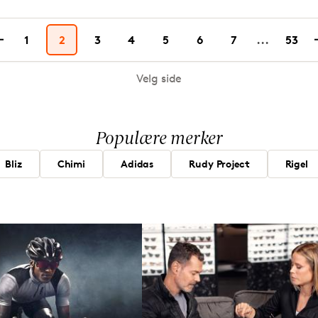
1
2
3
4
5
6
7
...
53
Velg side
Populære merker
Bliz
Chimi
Adidas
Rudy Project
Rigel