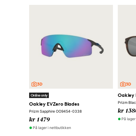
Oakley
Online only
Prizm Bla
Oakley EVZero Blades
kr 138
Prizm Sapphire OO9454-0338
På lager
kr 1479
På lager i nettbutikken