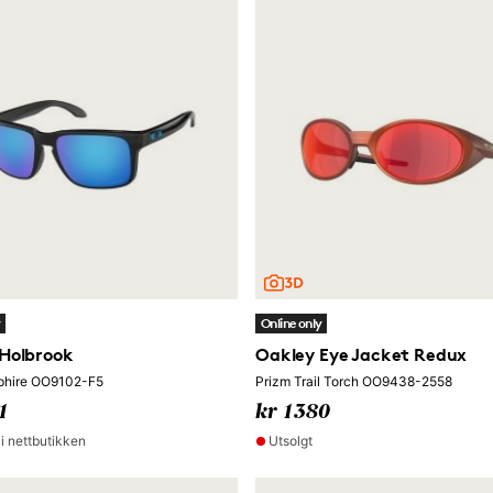
y
Online only
Holbrook
Oakley Eye Jacket Redux
phire OO9102-F5
Prizm Trail Torch OO9438-2558
1
kr 1380
 i nettbutikken
Utsolgt