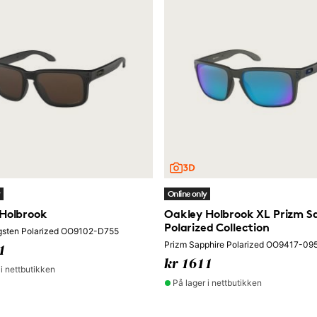
y
Online only
Holbrook
Oakley Holbrook XL Prizm S
Polarized Collection
gsten Polarized OO9102-D755
Prizm Sapphire Polarized OO9417-09
1
kr 1611
 i nettbutikken
På lager i nettbutikken