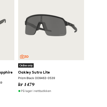
Online only
apphire
Oakley Sutro Lite
Prizm Black OO9463-0539
59
kr 1479
På lager i nettbutikken