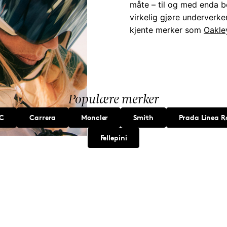
måte – til og med enda be
virkelig gjøre underverker
kjente merker som
Oakle
Populære merker
C
Carrera
Moncler
Smith
Prada Linea R
Fellepini