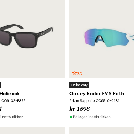
y
Online only
Holbrook
Oakley Radar EV S Path
y OO9102-E855
Prizm Sapphire OO9510-0131
1
kr 1598
 i nettbutikken
På lager i nettbutikken