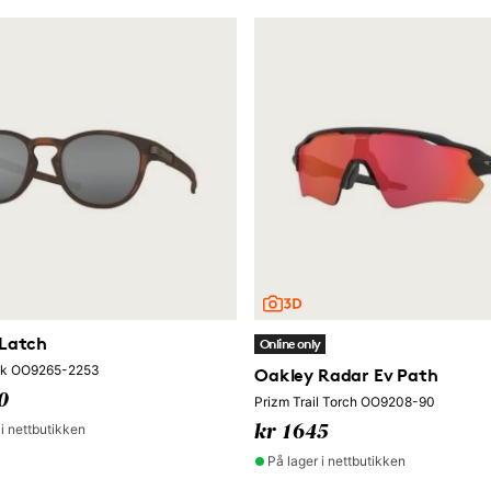
 Latch
Online only
ck OO9265-2253
Oakley Radar Ev Path
0
Prizm Trail Torch OO9208-90
 i nettbutikken
kr 1645
På lager i nettbutikken