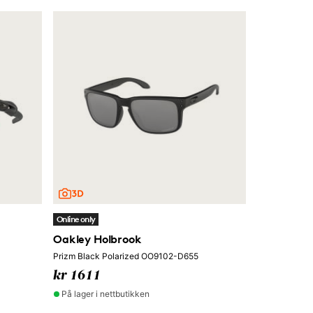
Online only
Oakley Holbrook
Prizm Black Polarized OO9102-D655
kr 1611
På lager i nettbutikken