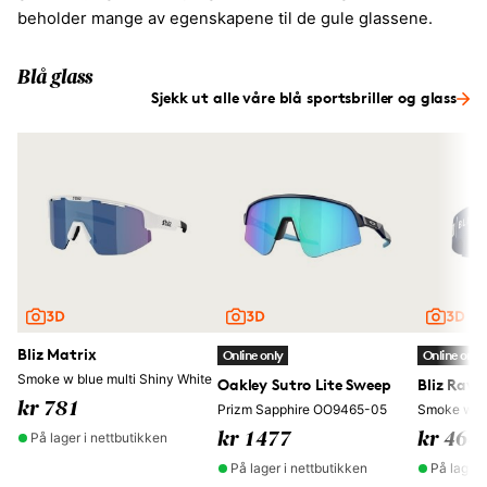
beholder mange av egenskapene til de gule glassene.
Blå glass
Sjekk ut alle våre blå sportsbriller og glass
Bliz Matrix
Online only
Online only
Smoke w blue multi Shiny White
Oakley Sutro Lite Sweep
Bliz Rave
kr 781
Prizm Sapphire OO9465-05
Smoke w sil
På lager i nettbutikken
kr 1477
kr 464
På lager i nettbutikken
På lager 