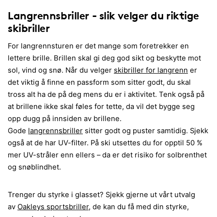
Langrennsbriller - slik velger du riktige
skibriller
For langrennsturen er det mange som foretrekker en
lettere brille. Brillen skal gi deg god sikt og beskytte mot
sol, vind og snø. Når du velger
skibriller for langrenn
er
det viktig å finne en passform som sitter godt, du skal
tross alt ha de på deg mens du er i aktivitet. Tenk også på
at brillene ikke skal føles for tette, da vil det bygge seg
opp dugg på innsiden av brillene.
Gode
langrennsbriller
sitter godt og puster samtidig. Sjekk
også at de har UV-filter. På ski utsettes du for opptil 50 %
mer UV-stråler enn ellers – da er det risiko for solbrenthet
og snøblindhet.
Trenger du styrke i glasset? Sjekk gjerne ut vårt utvalg
av
Oakleys sportsbriller
, de kan du få med din styrke,