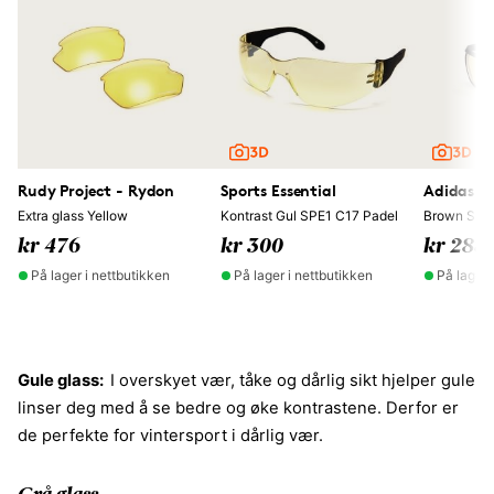
Rudy Project - Rydon
Sports Essential
Adidas S
Extra glass Yellow
Kontrast Gul SPE1 C17 Padel
Brown SP0
kr 476
kr 300
kr 288
På lager i nettbutikken
På lager i nettbutikken
På lager 
Gule glass:
I overskyet vær, tåke og dårlig sikt hjelper gule
linser deg med å se bedre og øke kontrastene. Derfor er
de perfekte for vintersport i dårlig vær.