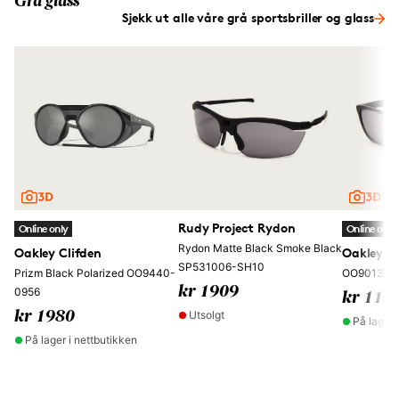
Grå glass
Sjekk ut alle våre grå sportsbriller og glass
Rudy Project Rydon
Online only
Online only
Rydon Matte Black Smoke Black
Oakley Clifden
Oakley Fr
SP531006-SH10
Prizm Black Polarized OO9440-
OO9013-C
kr 1909
0956
kr 111
Utsolgt
kr 1980
På lager 
På lager i nettbutikken