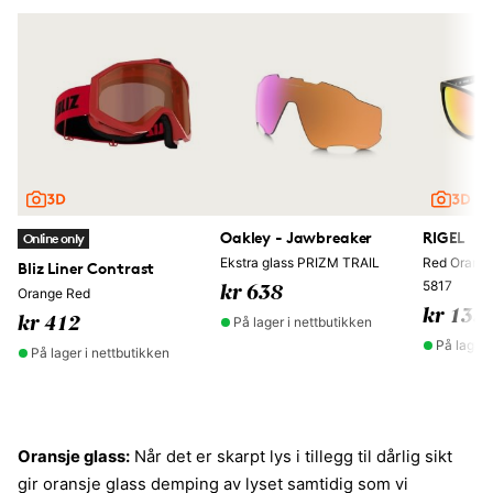
Oakley - Jawbreaker
RIGEL
Online only
Ekstra glass PRIZM TRAIL
Red Orange
Bliz Liner Contrast
5817
kr 638
Orange Red
kr 135
På lager i nettbutikken
kr 412
På lager 
På lager i nettbutikken
Oransje glass:
Når det er skarpt lys i tillegg til dårlig sikt
gir oransje glass demping av lyset samtidig som vi