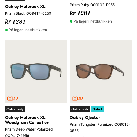
Prizm Ruby OO9102-E955
Oakley Holbrook XL
kr 1281
Prizm Black OO9417-0259
På lager i nettbutikken
kr 1281
På lager i nettbutikken
Online only
Online only
Nyhet
Oakley Holbrook XL
Oakley Ojector
Woodgrain Collection
Prizm Tungsten Polarized OO9018-
Prizm Deep Water Polarized
0555
OO9417-1959