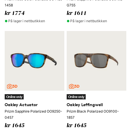
1458
G755
kr 1774
kr 1611
På lager i nettbutikken
På lager i nettbutikken
Online only
Online only
Oakley Actuator
Oakley Leffingwell
Prizm Sapphire Polarized OO9250-
Prizm Black Polarized OO9100-
0457
1857
kr 1645
kr 1645