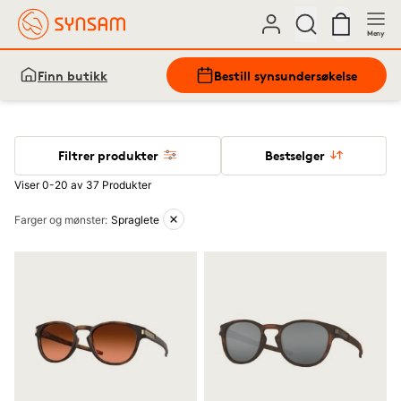
Meny
Finn butikk
Bestill synsundersøkelse
Filtrer produkter
Bestselger
Viser 0-20 av 37 Produkter
Aktive filtre
Farger og mønster
:
Spraglete