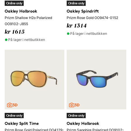
Online only
Online only
Oakley Holbrook
Oakley Spindrift
Prizm Shallow H2o Polarized
Prizm Rose Gold OO9474-0152
OO9102-J855
kr 1314
kr 1615
På lager i nettbutikken
På lager i nettbutikken
Online only
Online only
Oakley Split Time
Oakley Holbrook
Prizm Rose Gold Polarized OO4129-
Prizm Sapphire Polarized OO9102-