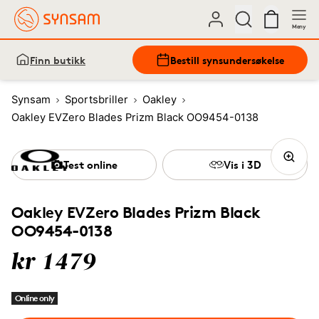
Meny
Finn butikk
Bestill synsundersøkelse
Synsam
Sportsbriller
Oakley
Oakley EVZero Blades Prizm Black OO9454-0138
Test online
Vis i 3D
Oakley EVZero Blades Prizm Black
OO9454-0138
kr 1479
Online only