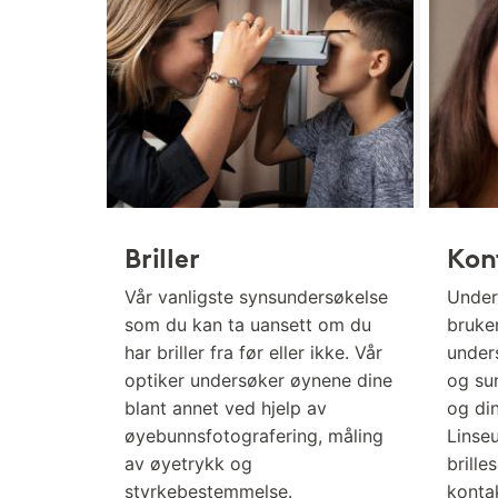
Briller
Kon
Vår vanligste synsundersøkelse
Under
som du kan ta uansett om du
bruker
har briller fra før eller ikke. Vår
under
optiker undersøker øynene dine
og sun
blant annet ved hjelp av
og di
øyebunnsfotografering, måling
Linse
av øyetrykk og
brille
styrkebestemmelse.
konta