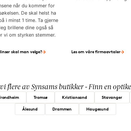
insene når du kommer for
søkelsen. De skal helst ha
å i minst 1 time. Ta gjerne
eg brillene dine også så
er vi om styrken stemmer.
linser skal man velge?
Les om våre firmaavtaler
 vi flere av Synsams butikker - Finn en opti
Trondheim
Tromsø
Kristiansand
Stavanger
Ålesund
Drammen
Haugesund