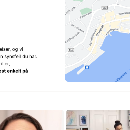
lser, og vi
en synsfeil du har.
ller,
est enkelt på