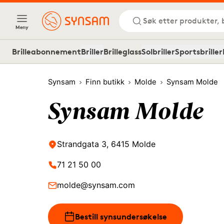
Søk etter produkter, 
Meny
Brilleabonnement
Briller
Brilleglass
Solbriller
Sportsbriller
Synsam
Finn butikk
Molde
Synsam Molde
Synsam Molde
Strandgata 3, 6415 Molde
71 21 50 00
molde@synsam.com
Bestill synsundersøkelse