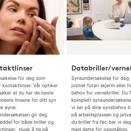
taktlinser
Databriller/verneb
søkelse for deg som
Synsundersøkelse for deg
 kontaktlinser. Vår optiker
jobber foran skjerm eller h
søker at du har de beste
behov for vernebriller. Du 
neste linsene for ditt syn
komplett synsundersøkels
ne øyne.
vi ser på dine synsbehov 
undersøkelsen gir deg
på arbeidsplassen og priva
seddel for både briller og
du briller fra før, ber vi de
ktlinser. Husk å ha på
med dette for oppmåling.