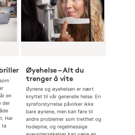
riller
Øyehelse – Alt du
trenger å vite
 som
ar
Øynene og øyehelsen er nært
får en
knyttet til vår generelle helse. En
e der
synsforstyrrelse påvirker ikke
både
bare øynene, men kan føre til
t. Har
andre problemer som tretthet og
g ta
hodepine, og regelmessige
øyeundersøkelser kan være en