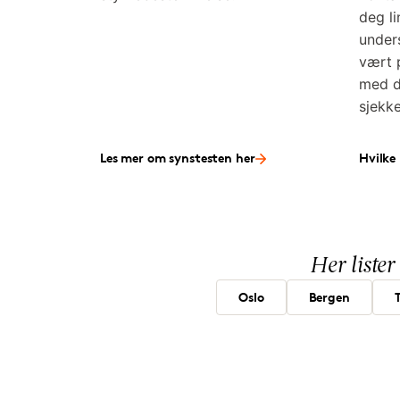
deg l
under
vært p
med d
sjekk
Les mer om synstesten her
Hvilke 
Her lister
Oslo
Bergen