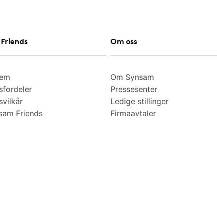
Friends
Om oss
lem
Om Synsam
fordeler
Pressesenter
vilkår
Ledige stillinger
am Friends
Firmaavtaler