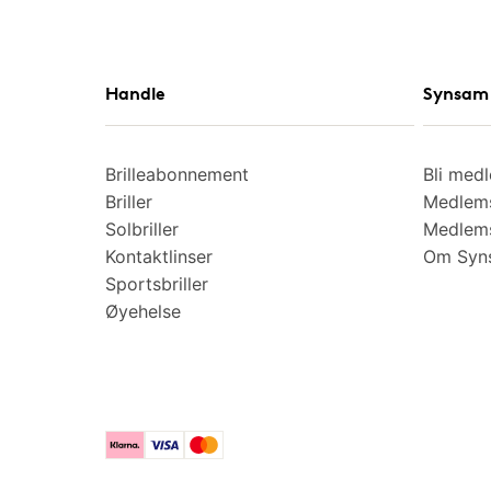
Handle
Synsam 
Brilleabonnement
Bli med
Briller
Medlems
Solbriller
Medlems
Kontaktlinser
Om Syns
Sportsbriller
Øyehelse
Klarna
Visa
Mastercard