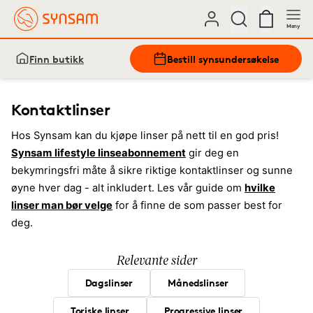
Meny
Finn butikk
Bestill synsundersøkelse
Kontaktlinser
Hos Synsam kan du kjøpe linser på nett til en god pris!
Synsam lifestyle linseabonnement
gir deg en
bekymringsfri måte å sikre riktige kontaktlinser og sunne
øyne hver dag - alt inkludert. Les vår guide om
hvilke
linser man bør velge
for å finne de som passer best for
deg.
Relevante sider
Dagslinser
Månedslinser
Toriske linser
Progressive linser