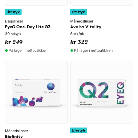
Lifestyle
Lifestyle
Dagslinser
Månedslinser
EyeQ One-Day Lite Q3
Avaira Vitality
30 stk/pk
6 stk/pk
kr 249
kr 322
På lager i nettbutikken
På lager i nettbutikken
Lifestyle
Månedslinser
Biofinity