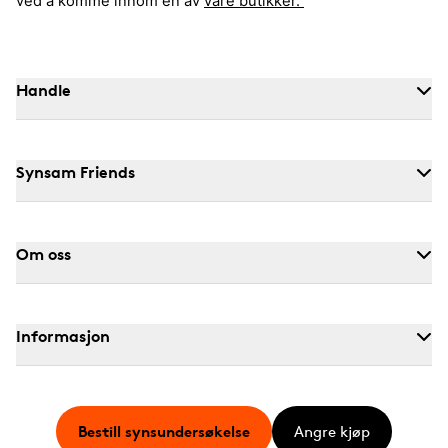
ved å komme innom en av
våre butikker.
Handle
Synsam Friends
Om oss
Informasjon
Bestill synsundersøkelse
Angre kjøp