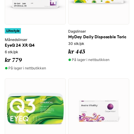
Lifestyle
Dagslinser
MyDay Daily Disposable Toric
Månedslinser
30 stk/pk
EyeQ 24 XR Q4
kr 443
6 stk/pk
På lager i nettbutikken
kr 779
På lager i nettbutikken