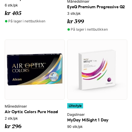
Månedslinser
6 stk/pk
EyeQ Premium Progressive Q2
kr 405
3 stk/pk
På lager i nettbutikken
kr 399
På lager i nettbutikken
Lifestyle
Månedslinser
Air Optix Colors Pure Hazel
Dagslinser
2 stk/pk
MyDay MiSight 1 Day
kr 296
90 stk/pk