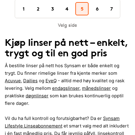
1
2
3
4
5
6
7
Velg side
Kjøp linser på nett – enkelt,
trygt og til en god pris
Å bestille linser på nett hos Synsam er både enkelt og
trygt. Du finner rimelige linser fra kjente merker som
Acuvue
,
Dailies
og
EyeQ
- alltid med høy kvalitet og rask
levering. Velg mellom
endagslinser
,
månedslinser
og
praktiske
døgnlinser
som kan brukes kontinuerlig opptil
flere dager.
Vil du ha full kontroll og forutsigbarhet? Da er
Synsam
Lifestyle Linseabonnement
et smart valg med alt inkludert
i én fast månedlig pris. Du får jevnlig påfyll, linsekontroll