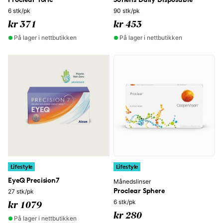
6 stk/pk
90 stk/pk
kr 371
kr 453
På lager i nettbutikken
På lager i nettbutikken
Lifestyle
Lifestyle
EyeQ Precision7
Månedslinser
Proclear Sphere
27 stk/pk
6 stk/pk
kr 1079
kr 280
På lager i nettbutikken