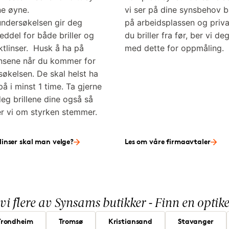
ne øyne.
vi ser på dine synsbehov 
undersøkelsen gir deg
på arbeidsplassen og priva
seddel for både briller og
du briller fra før, ber vi de
ktlinser. Husk å ha på
med dette for oppmåling.
insene når du kommer for
søkelsen. De skal helst ha
å i minst 1 time. Ta gjerne
eg brillene dine også så
er vi om styrken stemmer.
linser skal man velge?
Les om våre firmaavtaler
 vi flere av Synsams butikker - Finn en opti
Trondheim
Tromsø
Kristiansand
Stavanger