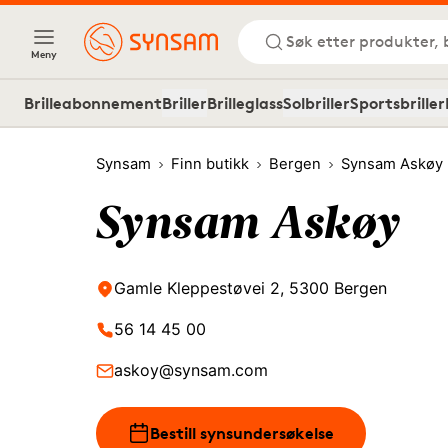
Søk etter produkter, 
Meny
Brilleabonnement
Briller
Brilleglass
Solbriller
Sportsbriller
Synsam
Finn butikk
Bergen
Synsam Askøy
Synsam Askøy
Gamle Kleppestøvei 2, 5300 Bergen
56 14 45 00
askoy@synsam.com
Bestill synsundersøkelse