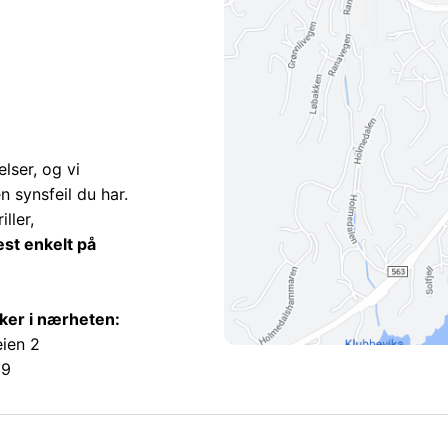
lser, og vi
en synsfeil du har.
ller,
est enkelt på
ikker i nærheten:
ien 2
89