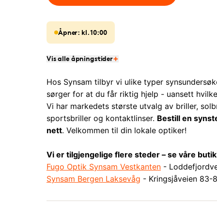
Åpner: kl. 10:00
Vis alle åpningstider
Hos Synsam tilbyr vi ulike typer synsundersøke
sørger for at du får riktig hjelp - uansett hvilk
Vi har markedets største utvalg av briller, solbri
sportsbriller og kontaktlinser.
Bestill en synst
nett
. Velkommen til din lokale optiker!
Vi er tilgjengelige flere steder – se våre but
Fugo Optik Synsam Vestkanten
- Loddefjordve
Synsam Bergen Laksevåg
- Kringsjåveien 83-