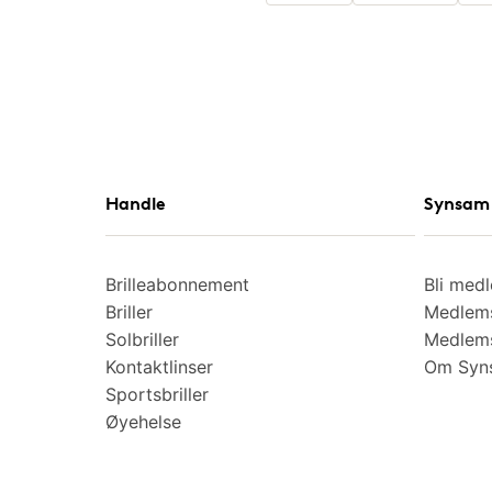
Handle
Synsam 
Brilleabonnement
Bli med
Briller
Medlems
Solbriller
Medlems
Kontaktlinser
Om Syns
Sportsbriller
Øyehelse