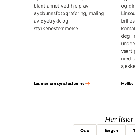
blant annet ved hjelp av
og di
øyebunnsfotografering, måling
Linse
av øyetrykk og
brille
styrkebestemmelse.
konta
deg l
under
vært p
med d
sjekk
Les mer om synstesten her
Hvilke 
Her lister
Oslo
Bergen