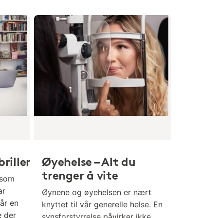
riller
Øyehelse – Alt du
trenger å vite
 som
ar
Øynene og øyehelsen er nært
får en
knyttet til vår generelle helse. En
e der
synsforstyrrelse påvirker ikke