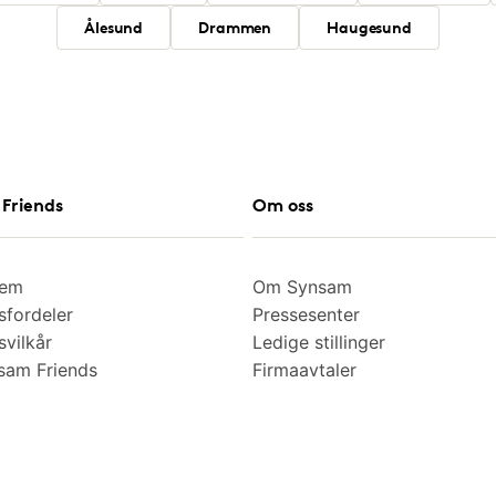
Ålesund
Drammen
Haugesund
Friends
Om oss
lem
Om Synsam
fordeler
Pressesenter
vilkår
Ledige stillinger
am Friends
Firmaavtaler