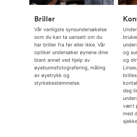
Briller
Kon
Vår vanligste synsundersøkelse
Under
som du kan ta uansett om du
bruker
har briller fra før eller ikke. Vår
under
optiker undersøker øynene dine
og sun
blant annet ved hjelp av
og di
øyebunnsfotografering, måling
Linse
av øyetrykk og
brille
styrkebestemmelse.
konta
deg l
under
vært p
med d
sjekk