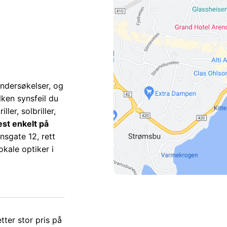
undersøkelser, og
ilken synsfeil du
ler, solbriller,
est enkelt på
sgate 12, rett
okale optiker i
ter stor pris på