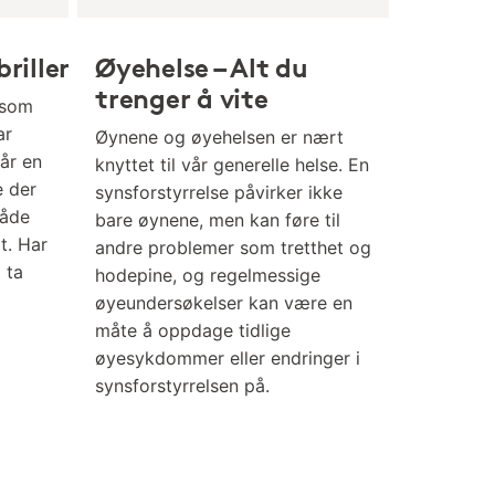
riller
Øyehelse – Alt du
trenger å vite
 som
ar
Øynene og øyehelsen er nært
får en
knyttet til vår generelle helse. En
e der
synsforstyrrelse påvirker ikke
både
bare øynene, men kan føre til
t. Har
andre problemer som tretthet og
g ta
hodepine, og regelmessige
øyeundersøkelser kan være en
måte å oppdage tidlige
øyesykdommer eller endringer i
synsforstyrrelsen på.