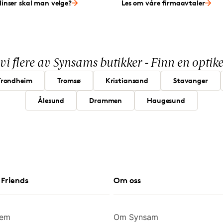
linser skal man velge?
Les om våre firmaavtaler
 vi flere av Synsams butikker - Finn en opti
Trondheim
Tromsø
Kristiansand
Stavanger
Ålesund
Drammen
Haugesund
Friends
Om oss
lem
Om Synsam