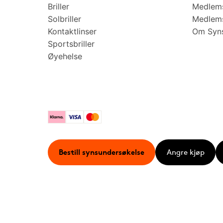
Briller
Medlems
Solbriller
Medlems
Kontaktlinser
Om Syns
Sportsbriller
Øyehelse
Klarna
Visa
Mastercard
Bestill synsundersøkelse
Angre kjøp