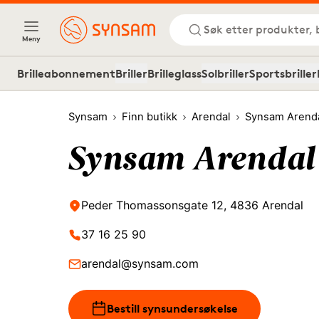
Søk etter produkter, 
Meny
Brilleabonnement
Briller
Brilleglass
Solbriller
Sportsbriller
Synsam
Finn butikk
Arendal
Synsam Arend
Synsam Arendal
Peder Thomassonsgate 12, 4836 Arendal
37 16 25 90
arendal@synsam.com
Bestill synsundersøkelse