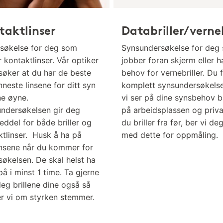
taktlinser
Databriller/verneb
søkelse for deg som
Synsundersøkelse for deg
 kontaktlinser. Vår optiker
jobber foran skjerm eller h
søker at du har de beste
behov for vernebriller. Du 
neste linsene for ditt syn
komplett synsundersøkels
ne øyne.
vi ser på dine synsbehov 
undersøkelsen gir deg
på arbeidsplassen og priva
seddel for både briller og
du briller fra før, ber vi de
ktlinser. Husk å ha på
med dette for oppmåling.
insene når du kommer for
søkelsen. De skal helst ha
å i minst 1 time. Ta gjerne
eg brillene dine også så
er vi om styrken stemmer.