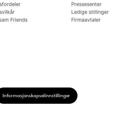
fordeler
Pressesenter
vilkår
Ledige stillinger
am Friends
Firmaavtaler
Informasjonskapselinnstillinger