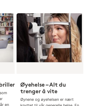
riller
Øyehelse – Alt du
trenger å vite
 som
ar
Øynene og øyehelsen er nært
får en
knyttet til vår generelle helse. En