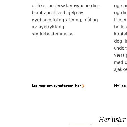
optiker undersøker øynene dine
og sun
blant annet ved hjelp av
og di
øyebunnsfotografering, måling
Linse
av øyetrykk og
brille
styrkebestemmelse.
konta
deg l
under
vært p
med d
sjekk
Les mer om synstesten her
Hvilke 
Her lister