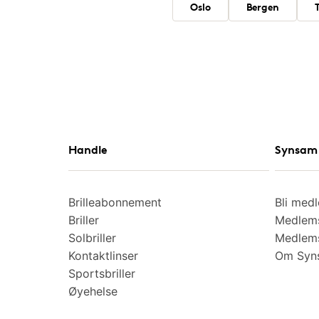
Oslo
Bergen
Handle
Synsam 
Brilleabonnement
Bli med
Briller
Medlems
Solbriller
Medlems
Kontaktlinser
Om Syns
Sportsbriller
Øyehelse