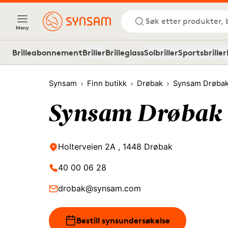
Søk etter produkter, 
Meny
Brilleabonnement
Briller
Brilleglass
Solbriller
Sportsbriller
Synsam
Finn butikk
Drøbak
Synsam Drøba
Synsam Drøbak
Holterveien 2A , 1448 Drøbak
40 00 06 28
drobak@synsam.com
Bestill synsundersøkelse