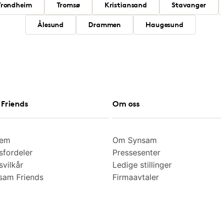
Trondheim
Tromsø
Kristiansand
Stavanger
Ålesund
Drammen
Haugesund
Friends
Om oss
lem
Om Synsam
fordeler
Pressesenter
vilkår
Ledige stillinger
am Friends
Firmaavtaler