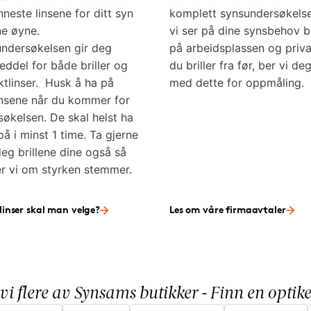
neste linsene for ditt syn
komplett synsundersøkels
ne øyne.
vi ser på dine synsbehov 
undersøkelsen gir deg
på arbeidsplassen og priva
seddel for både briller og
du briller fra før, ber vi de
ktlinser. Husk å ha på
med dette for oppmåling.
insene når du kommer for
søkelsen. De skal helst ha
å i minst 1 time. Ta gjerne
eg brillene dine også så
er vi om styrken stemmer.
linser skal man velge?
Les om våre firmaavtaler
 vi flere av Synsams butikker - Finn en opti