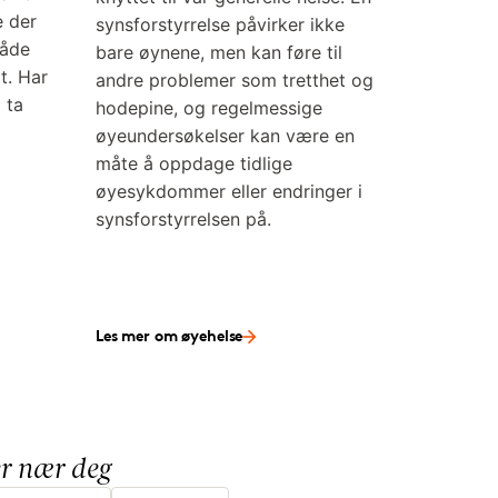
e der
synsforstyrrelse påvirker ikke
både
bare øynene, men kan føre til
t. Har
andre problemer som tretthet og
g ta
hodepine, og regelmessige
øyeundersøkelser kan være en
måte å oppdage tidlige
øyesykdommer eller endringer i
synsforstyrrelsen på.
Les mer om øyehelse
ker nær deg