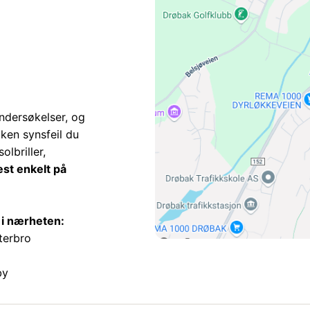
ndersøkelser, og
ilken synsfeil du
olbriller,
est enkelt på
k i nærheten:
terbro
by