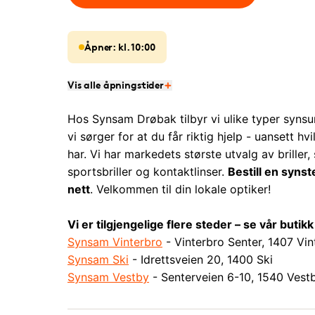
Åpner: kl. 10:00
Vis alle åpningstider
Hos Synsam Drøbak tilbyr vi ulike typer synsu
vi sørger for at du får riktig hjelp - uansett hv
har. Vi har markedets største utvalg av briller, s
sportsbriller og kontaktlinser.
Bestill en synst
nett
. Velkommen til din lokale optiker!
Vi er tilgjengelige flere steder – se vår butik
Synsam Vinterbro
- Vinterbro Senter, 1407 Vin
Synsam Ski
- Idrettsveien 20, 1400 Ski
Synsam Vestby
- Senterveien 6-10, 1540 Vest