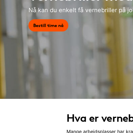
Nå kan du enkelt få vernebriller på j
Bestill time nå
Hva er verneb
Mange arbeidsplasser har krav