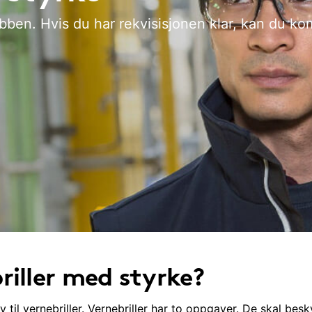
obben. Hvis du har rekvisisjonen klar, kan du k
riller med styrke?
 til vernebriller. Vernebriller har to oppgaver. De skal bes