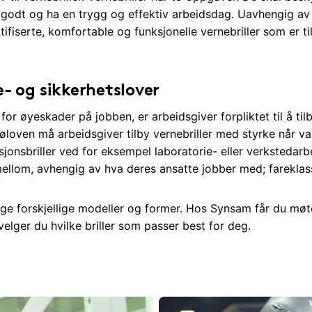
 godt og ha en trygg og effektiv arbeidsdag. Uavhengig av ar
ifiserte, komfortable og funksjonelle vernebriller som er ti
e- og sikkerhetslover
are for øyeskader på jobben, er arbeidsgiver forpliktet til å 
ljøloven må arbeidsgiver tilby vernebriller med styrke når va
nsbriller ved for eksempel laboratorie- eller verkstedarbei
mellom, avhengig av hva deres ansatte jobber med; fareklas
ge forskjellige modeller og former. Hos Synsam får du møt
elger du hvilke briller som passer best for deg.