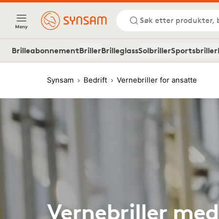
Søk etter produkter, 
Meny
Brilleabonnement
Briller
Brilleglass
Solbriller
Sportsbriller
Synsam
Bedrift
Vernebriller for ansatte
Vernebriller med