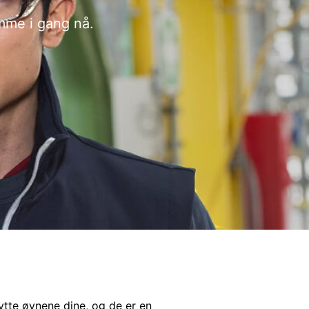
omme i gang nå.
kytte øynene dine, og de er en