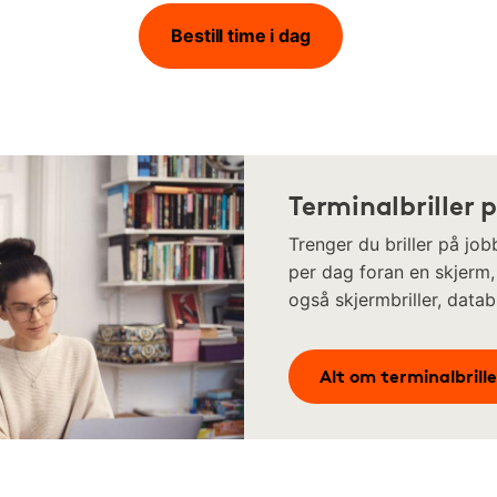
Bestill time i dag
Terminalbriller 
Trenger du briller på jo
per dag foran en skjerm, h
også skjermbriller, databri
Alt om terminalbrille