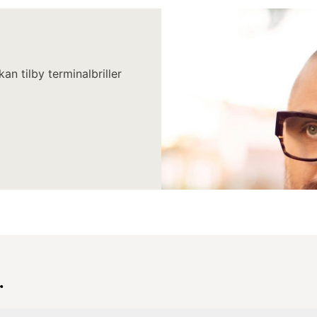
n tilby terminalbriller
r