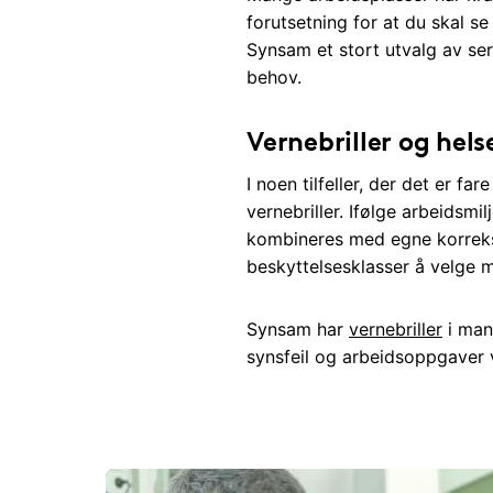
forutsetning for at du skal se
Synsam et stort utvalg av sert
behov.
Vernebriller og hels
I noen tilfeller, der det er f
vernebriller. Ifølge arbeidsmi
kombineres med egne korreksjo
beskyttelsesklasser å velge 
Synsam har
vernebriller
i man
synsfeil og arbeidsoppgaver v