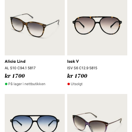
Alicia Lind
Isak V
AL S10 C94.1 5817
ISV S6 C12.9 5815
kr 1700
kr 1700
På lager i nettbutikken
Utsolgt