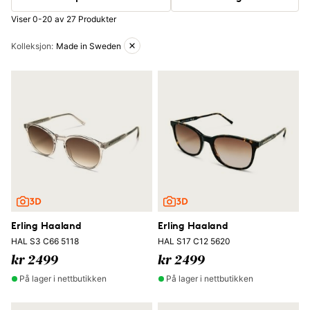
Viser 0-20 av 27 Produkter
Aktive filtre
Kolleksjon
:
Made in Sweden
Erling Haaland
Erling Haaland
HAL S3 C66 5118
HAL S17 C12 5620
kr 2499
kr 2499
På lager i nettbutikken
På lager i nettbutikken