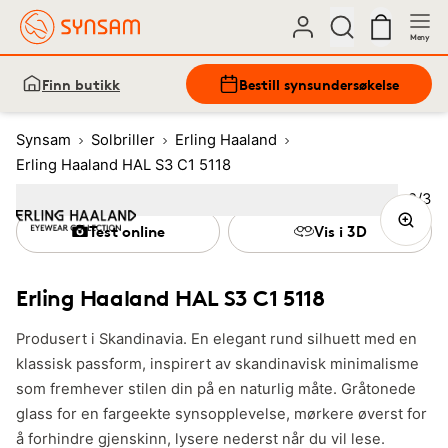
Meny
Finn butikk
Bestill synsundersøkelse
Synsam
Solbriller
Erling Haaland
Erling Haaland HAL S3 C1 5118
Bilde
2
/
3
Image
1
Image
(Current image)
2
Image
3
Test online
Vis i 3D
Erling Haaland HAL S3 C1 5118
Produsert i Skandinavia. En elegant rund silhuett med en
klassisk passform, inspirert av skandinavisk minimalisme
som fremhever stilen din på en naturlig måte. Gråtonede
glass for en fargeekte synsopplevelse, mørkere øverst for
å forhindre gjenskinn, lysere nederst når du vil lese.