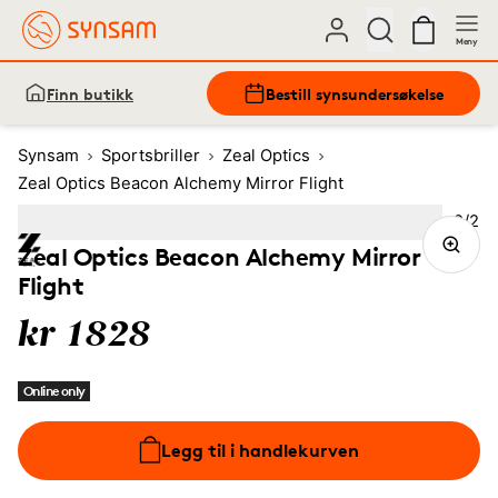
Meny
Finn butikk
Bestill synsundersøkelse
Synsam
Sportsbriller
Zeal Optics
Zeal Optics Beacon Alchemy Mirror Flight
Bilde
2
/
2
Image
1
Image
(Current image)
2
Zeal Optics Beacon Alchemy Mirror
Flight
kr 1828
Online only
Legg til i handlekurven