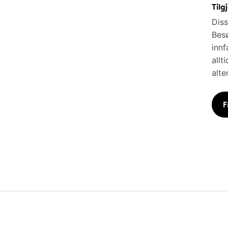
Tilg
Diss
Besø
innf
allt
alte
F