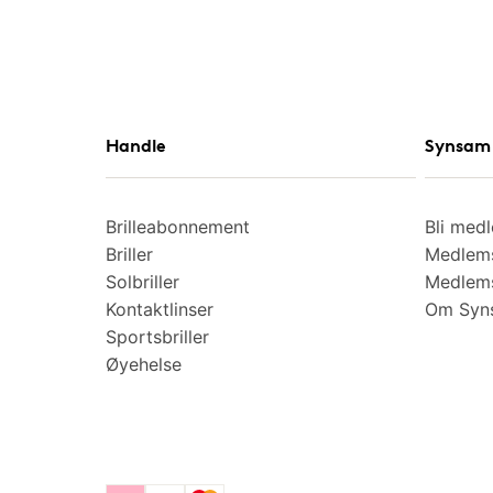
Handle
Synsam 
Brilleabonnement
Bli med
Briller
Medlems
Solbriller
Medlems
Kontaktlinser
Om Syns
Sportsbriller
Øyehelse