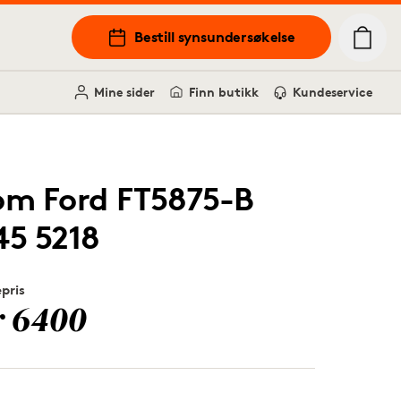
Bestill synsundersøkelse
Mine sider
Finn butikk
Kundeservice
om Ford FT5875-B
45 5218
epris
r 6400