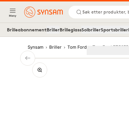
Søk etter produkter, 
Meny
Brilleabonnement
Briller
Brilleglass
Solbriller
Sportsbriller
Synsam
Briller
Tom Ford
Tom Ford FT5875
Image
1