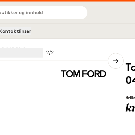
butikker og innhold
Kontaktlinser
-B 045 5218
Bilde
2
/
2
Image
(Current image)
2
T
0
Brill
k