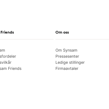
Friends
Om oss
lem
Om Synsam
fordeler
Pressesenter
vilkår
Ledige stillinger
am Friends
Firmaavtaler