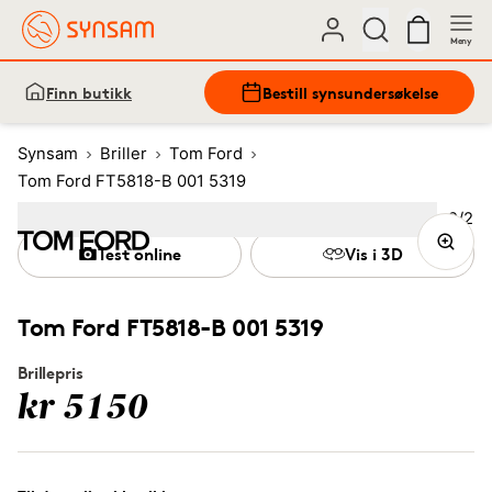
Meny
Finn butikk
Bestill synsundersøkelse
Synsam
Briller
Tom Ford
Tom Ford FT5818-B 001 5319
Bilde
2
/
2
Image
1
Image
(Current image)
2
Test online
Vis i 3D
Tom Ford FT5818-B 001 5319
Brillepris
kr 5150