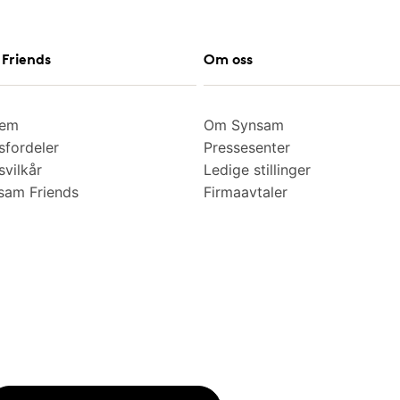
Friends
Om oss
lem
Om Synsam
fordeler
Pressesenter
vilkår
Ledige stillinger
am Friends
Firmaavtaler