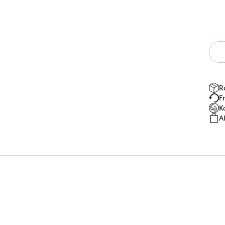
R
F
K
A