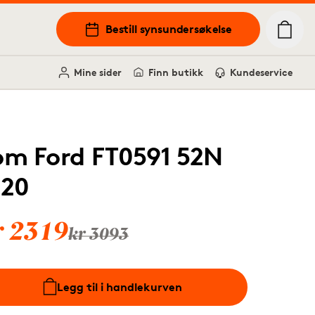
Bestill synsundersøkelse
Mine sider
Finn butikk
Kundeservice
om Ford FT0591 52N
120
r 2319
kr 3093
Legg til i handlekurven