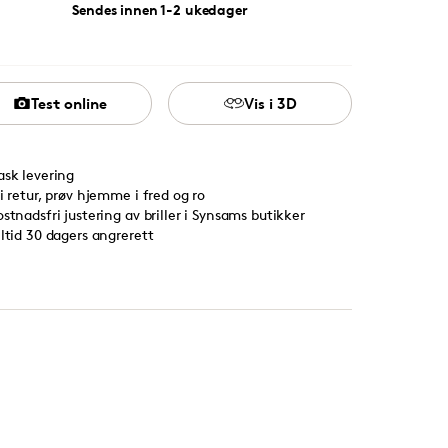
Sendes innen 1-2 ukedager
Test online
Vis i 3D
ask levering
ri retur, prøv hjemme i fred og ro
ostnadsfri justering av briller i Synsams butikker
lltid 30 dagers angrerett