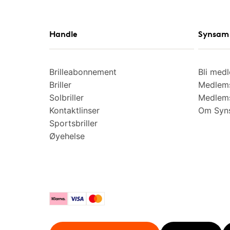
Handle
Synsam 
Brilleabonnement
Bli med
Briller
Medlems
Solbriller
Medlems
Kontaktlinser
Om Syns
Sportsbriller
Øyehelse
Klarna
Visa
Mastercard