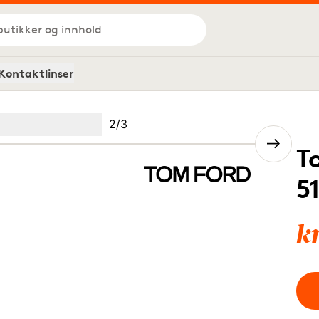
butikker og innhold
Kontaktlinser
91 52N 5120
Bilde
2
/
3
Image
(Current image)
2
Image
3
T
5
k