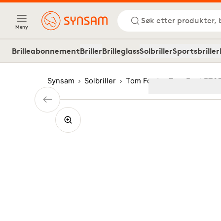
Søk etter produkter, 
Meny
Brilleabonnement
Briller
Brilleglass
Solbriller
Sportsbriller
Synsam
Solbriller
Tom Ford
Tom Ford FT05
Image
1