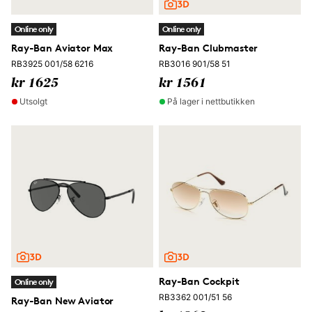
Online only
Online only
Ray-Ban Aviator Max
Ray-Ban Clubmaster
RB3925 001/58 6216
RB3016 901/58 51
kr 1625
kr 1561
Utsolgt
På lager i nettbutikken
Ray-Ban Cockpit
Online only
RB3362 001/51 56
Ray-Ban New Aviator