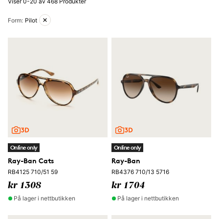
Viser 0-20 av 468 Produkter
Aktive filtre
Form
:
Pilot
Online only
Online only
Ray-Ban Cats
Ray-Ban
RB4125 710/51 59
RB4376 710/13 5716
kr 1308
kr 1704
På lager i nettbutikken
På lager i nettbutikken