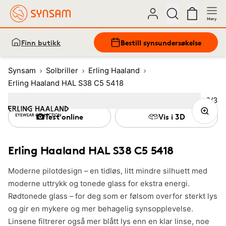
Meny
Finn butikk
Bestill synsundersøkelse
Synsam
Solbriller
Erling Haaland
Erling Haaland HAL S38 C5 5418
Bilde
2
/
3
Image
1
Image
(Current image)
2
Image
3
Test online
Vis i 3D
Erling Haaland HAL S38 C5 5418
Moderne pilotdesign – en tidløs, litt mindre silhuett med
moderne uttrykk og tonede glass for ekstra energi.
Rødtonede glass – for deg som er følsom overfor sterkt lys
og gir en mykere og mer behagelig synsopplevelse.
Linsene filtrerer også mer blått lys enn en klar linse, noe