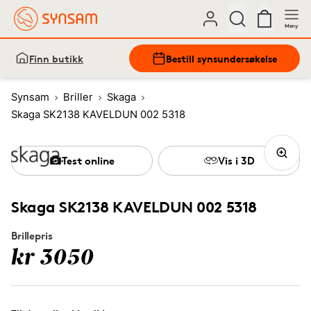
Meny
Finn butikk
Bestill synsundersøkelse
Synsam
Briller
Skaga
Skaga SK2138 KAVELDUN 002 5318
Test online
Vis i 3D
Skaga SK2138 KAVELDUN 002 5318
Brillepris
kr 3050