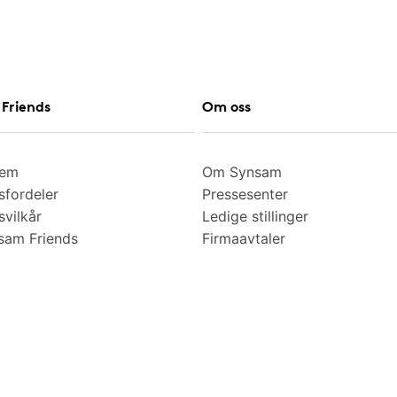
Friends
Om oss
lem
Om Synsam
fordeler
Pressesenter
vilkår
Ledige stillinger
am Friends
Firmaavtaler