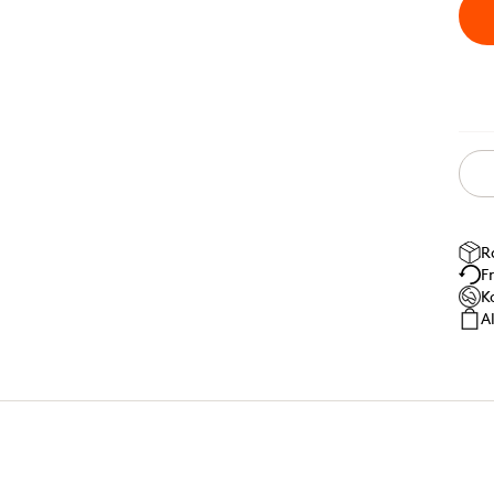
R
F
K
A