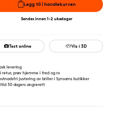
Legg til i handlekurven
Sendes innen 1-2 ukedager
Test online
Vis i 3D
ask levering
ri retur, prøv hjemme i fred og ro
ostnadsfri justering av briller i Synsams butikker
lltid 30 dagers angrerett