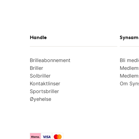
Handle
Synsam 
Brilleabonnement
Bli med
Briller
Medlems
Solbriller
Medlems
Kontaktlinser
Om Syns
Sportsbriller
Øyehelse
Klarna
Visa
Mastercard