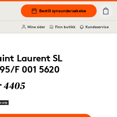
Bestill synsundersøkelse
Mine sider
Finn butikk
Kundeservice
aint Laurent SL
95/F 001 5620
r 4405
e only