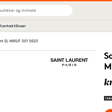
butikker og innhold
Kontaktlinser
ent SL M95/F 001 5620
S
M
k
Onlin