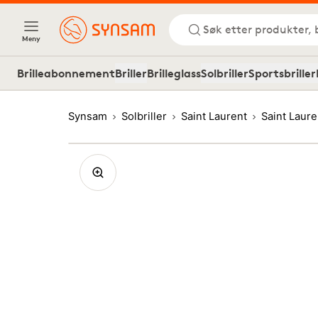
Søk etter produkter, 
Meny
Brilleabonnement
Briller
Brilleglass
Solbriller
Sportsbriller
Synsam
Solbriller
Saint Laurent
Saint Laur