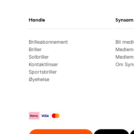
Handle
Synsam 
Brilleabonnement
Bli med
Briller
Medlems
Solbriller
Medlems
Kontaktlinser
Om Syns
Sportsbriller
Øyehelse
Klarna
Visa
Mastercard