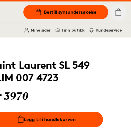
Bestill synsundersøkelse
Mine sider
Finn butikk
Kundeservice
aint Laurent SL 549
LIM 007 4723
r 3970
Legg til i handlekurven