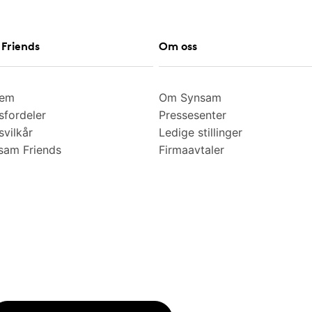
Friends
Om oss
lem
Om Synsam
fordeler
Pressesenter
vilkår
Ledige stillinger
am Friends
Firmaavtaler