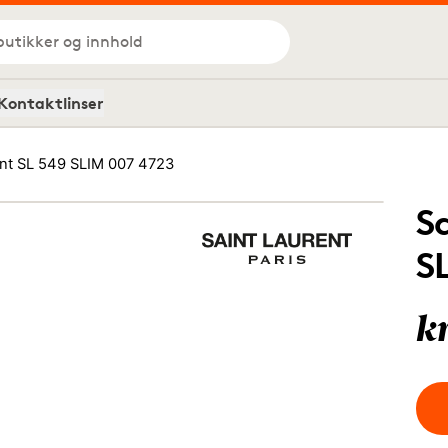
butikker og innhold
Kontaktlinser
ent SL 549 SLIM 007 4723
S
S
k