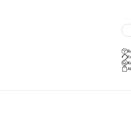
R
F
K
A