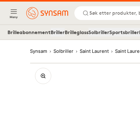
Søk etter produkter, 
Meny
Brilleabonnement
Briller
Brilleglass
Solbriller
Sportsbriller
Synsam
Solbriller
Saint Laurent
Saint Laur