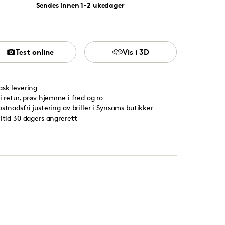
Sendes innen 1-2 ukedager
Test online
Vis i 3D
ask levering
ri retur, prøv hjemme i fred og ro
ostnadsfri justering av briller i Synsams butikker
lltid 30 dagers angrerett