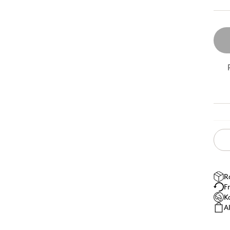
R
F
K
A