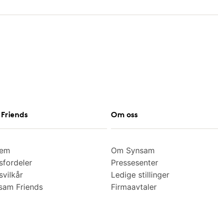
Friends
Om oss
lem
Om Synsam
fordeler
Pressesenter
vilkår
Ledige stillinger
am Friends
Firmaavtaler