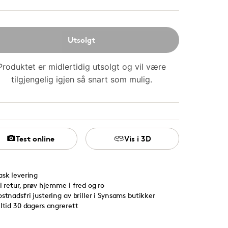
Utsolgt
Produktet er midlertidig utsolgt og vil være
tilgjengelig igjen så snart som mulig.
Test online
Vis i 3D
ask levering
ri retur, prøv hjemme i fred og ro
ostnadsfri justering av briller i Synsams butikker
lltid 30 dagers angrerett