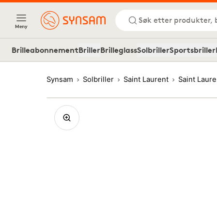
Søk etter produkter, 
Meny
Brilleabonnement
Briller
Brilleglass
Solbriller
Sportsbriller
Synsam
Solbriller
Saint Laurent
Saint Laur