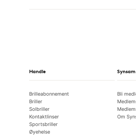
Handle
Synsam 
Brilleabonnement
Bli med
Briller
Medlems
Solbriller
Medlems
Kontaktlinser
Om Syns
Sportsbriller
Øyehelse