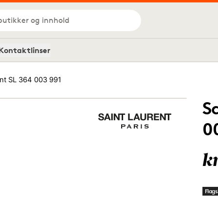
butikker og innhold
Kontaktlinser
ent SL 364 003 991
S
0
k
Flags