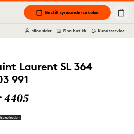
Bestill synsundersøkelse
Mine sider
Finn butikk
Kundeservice
aint Laurent SL 364
03 991
r 4405
hip collection