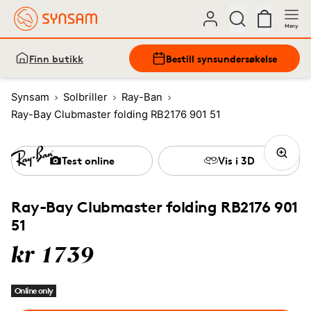
Meny
Finn butikk
Bestill synsundersøkelse
Synsam
Solbriller
Ray-Ban
Ray-Bay Clubmaster folding RB2176 901 51
Test online
Vis i 3D
Ray-Bay Clubmaster folding RB2176 901
51
kr 1739
Online only