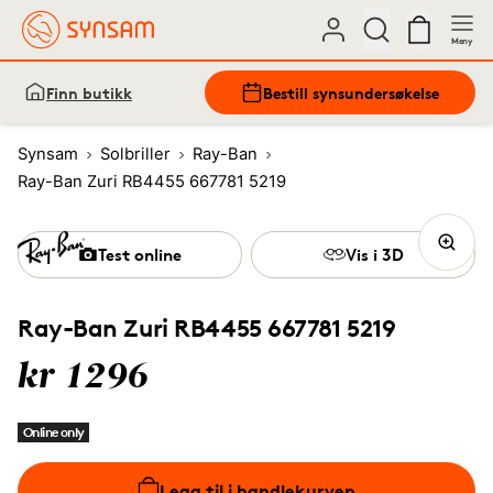
Meny
Finn butikk
Bestill synsundersøkelse
Synsam
Solbriller
Ray-Ban
Ray-Ban Zuri RB4455 667781 5219
Test online
Vis i 3D
Ray-Ban Zuri RB4455 667781 5219
kr 1296
Online only
Legg til i handlekurven