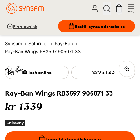
Meny
Finn butikk
Bestill synsundersøkelse
Synsam
Solbriller
Ray-Ban
Ray-Ban Wings RB3597 905071 33
Test online
Vis i 3D
Ray-Ban Wings RB3597 905071 33
kr 1339
Online only
Legg til i handlekurven