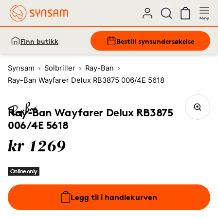
Meny
Finn butikk
Bestill synsundersøkelse
Synsam
Solbriller
Ray-Ban
Ray-Ban Wayfarer Delux RB3875 006/4E 5618
Ray-Ban Wayfarer Delux RB3875
006/4E 5618
kr 1269
Online only
Legg til i handlekurven