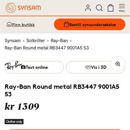
Meny
Finn butikk
Bestill synsundersøkelse
Synsam
Solbriller
Ray-Ban
Ray-Ban Round metal RB3447 9001A5 53
Test online
Vis i 3D
Ray-Ban Round metal RB3447 9001A5
53
kr 1309
Online only