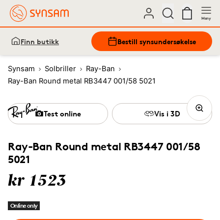
Meny
Finn butikk
Bestill synsundersøkelse
Synsam
Solbriller
Ray-Ban
Ray-Ban Round metal RB3447 001/58 5021
Test online
Vis i 3D
Ray-Ban Round metal RB3447 001/58
5021
kr 1523
Online only