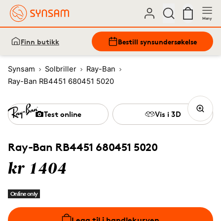
Meny
Finn butikk
Bestill synsundersøkelse
Synsam
Solbriller
Ray-Ban
Ray-Ban RB4451 680451 5020
Test online
Vis i 3D
Ray-Ban RB4451 680451 5020
kr 1404
Online only
Legg til i handlekurven