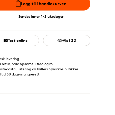
Legg til i handlekurven
Sendes innen 1-2 ukedager
Test online
Vis i 3D
ask levering
ri retur, prøv hjemme i fred og ro
ostnadsfri justering av briller i Synsams butikker
lltid 30 dagers angrerett