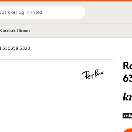
butikker og innhold
Kontaktlinser
1 630658 5320
R
6
k
Onlin