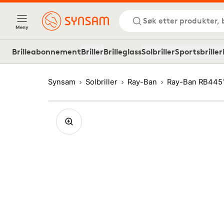
Søk etter produkter, 
Meny
Brilleabonnement
Briller
Brilleglass
Solbriller
Sportsbriller
Synsam
Solbriller
Ray-Ban
Ray-Ban RB445