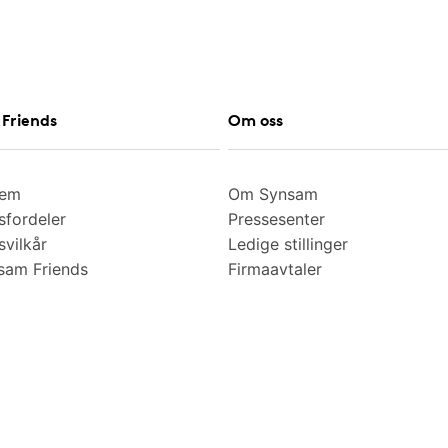
Friends
Om oss
lem
Om Synsam
fordeler
Pressesenter
vilkår
Ledige stillinger
am Friends
Firmaavtaler