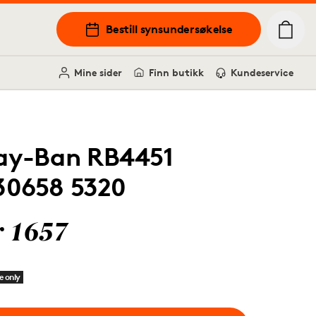
Bestill synsundersøkelse
Mine sider
Finn butikk
Kundeservice
ay-Ban RB4451
30658 5320
r 1657
e only