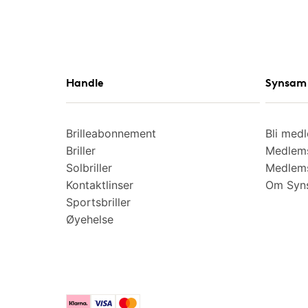
Handle
Synsam 
Brilleabonnement
Bli med
Briller
Medlems
Solbriller
Medlems
Kontaktlinser
Om Syns
Sportsbriller
Øyehelse
Klarna
Visa
Mastercard