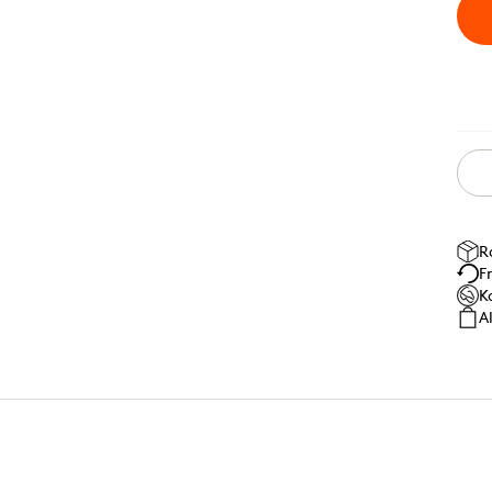
R
F
K
A