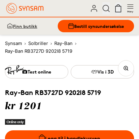
Meny
Finn butikk
Bestill synsundersøkelse
Synsam
Solbriller
Ray-Ban
Ray-Ban RB3727D 9202I8 5719
Test online
Vis i 3D
Ray-Ban RB3727D 9202I8 5719
kr 1201
Online only
Legg til i handlekurven