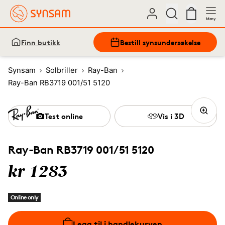
Meny
Finn butikk
Bestill synsundersøkelse
Synsam
Solbriller
Ray-Ban
Ray-Ban RB3719 001/51 5120
Test online
Vis i 3D
Ray-Ban RB3719 001/51 5120
kr 1283
Online only
Legg til i handlekurven