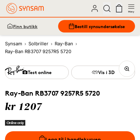
Meny
Finn butikk
Bestill synsundersøkelse
Synsam
Solbriller
Ray-Ban
Ray-Ban RB3707 9257R5 5720
Test online
Vis i 3D
Ray-Ban RB3707 9257R5 5720
kr 1207
Online only
Legg til i handlekurven