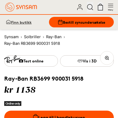
Meny
Finn butikk
Bestill synsundersøkelse
Synsam
Solbriller
Ray-Ban
Ray-Ban RB3699 900031 5918
Test online
Vis i 3D
Ray-Ban RB3699 900031 5918
kr 1138
Online only
Legg til i handlekurven