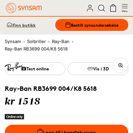
Meny
Finn butikk
Bestill synsundersøkelse
Synsam
Solbriller
Ray-Ban
Ray-Ban RB3699 004/K8 5618
Test online
Vis i 3D
Ray-Ban RB3699 004/K8 5618
kr 1518
Online only
Legg til i handlekurven