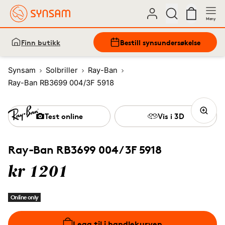
Meny
Finn butikk
Bestill synsundersøkelse
Synsam
Solbriller
Ray-Ban
Ray-Ban RB3699 004/3F 5918
Test online
Vis i 3D
Ray-Ban RB3699 004/3F 5918
kr 1201
Online only
Legg til i handlekurven