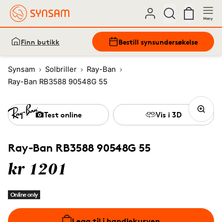
Meny
Finn butikk
Bestill synsundersøkelse
Synsam
Solbriller
Ray-Ban
Ray-Ban RB3588 90548G 55
Test online
Vis i 3D
Ray-Ban RB3588 90548G 55
kr 1201
Online only
Legg til i handlekurven