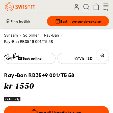
Meny
Finn butikk
Bestill synsundersøkelse
Synsam
Solbriller
Ray-Ban
Ray-Ban RB3549 001/T5 58
Test online
Vis i 3D
Ray-Ban RB3549 001/T5 58
kr 1550
Online only
Legg til i handlekurven