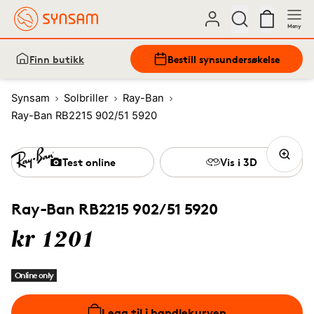
Meny
Finn butikk
Bestill synsundersøkelse
Synsam
Solbriller
Ray-Ban
Ray-Ban RB2215 902/51 5920
Test online
Vis i 3D
Ray-Ban RB2215 902/51 5920
kr 1201
Online only
Legg til i handlekurven