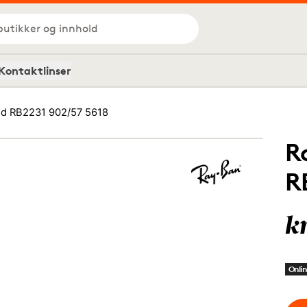
butikker og innhold
Kontaktlinser
d RB2231 902/57 5618
R
R
k
Onlin