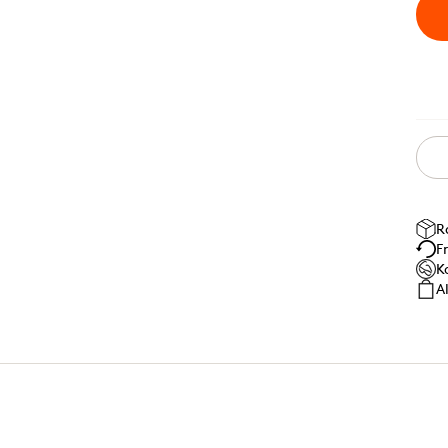
R
F
K
A