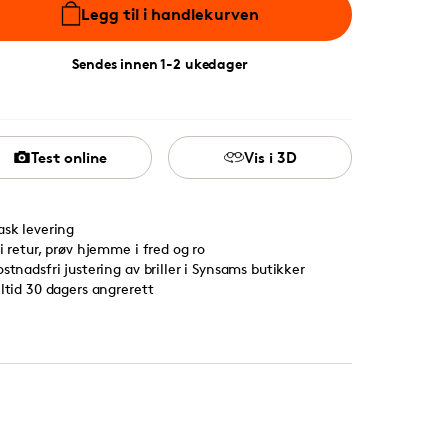
Legg til i handlekurven
Sendes innen 1-2 ukedager
Test online
Vis i 3D
ask levering
ri retur, prøv hjemme i fred og ro
ostnadsfri justering av briller i Synsams butikker
lltid 30 dagers angrerett