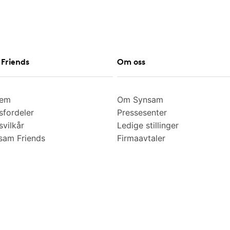
Friends
Om oss
lem
Om Synsam
fordeler
Pressesenter
vilkår
Ledige stillinger
am Friends
Firmaavtaler