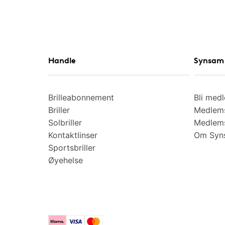
Handle
Synsam 
Brilleabonnement
Bli med
Briller
Medlems
Solbriller
Medlems
Kontaktlinser
Om Syns
Sportsbriller
Øyehelse
Klarna
Visa
Mastercard