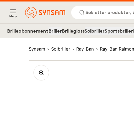
Søk etter produkter, 
Meny
Brilleabonnement
Briller
Brilleglass
Solbriller
Sportsbriller
Synsam
Solbriller
Ray-Ban
Ray-Ban Raimon