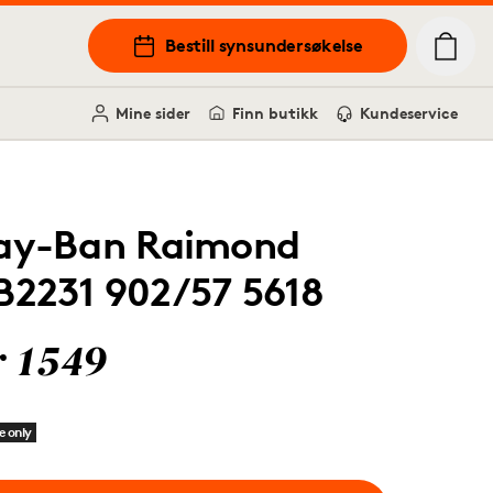
Bestill synsundersøkelse
Mine sider
Finn butikk
Kundeservice
ay-Ban Raimond
B2231 902/57 5618
r 1549
e only