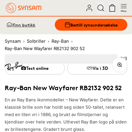
Meny
Finn butikk
Bestill synsundersøkelse
Synsam
Solbriller
Ray-Ban
Ray-Ban New Wayfarer RB2132 902 52
Bilde
2
/
3
Image
1
Image
(Current image)
2
Image
3
Test online
Vis i 3D
Ray-Ban New Wayfarer RB2132 902 52
En av Ray Bans ikonmodeller – New Wayfarer. Dette er en
klassisk brille som har holdt seg siden 50-tallet, relansert
med en liten vri i 1986, og brukt av filmstjerner og
kjendiser over hele verden. Uthevet Ray Ban logo på siden
av brillestengene. Gradert brunt glass.